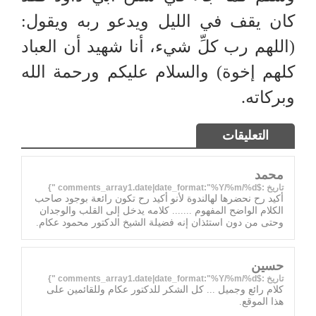
كان يقف في الليل ويدعو ربه ويقول:
(اللهم رب كلِّ شيء، أنا شهيد أن العباد
كلهم إخوة) والسلام عليكم ورحمة الله
وبركاته.
التعليقات
محمد
تاريخ :$comments_array1.date|date_format:"%Y/%m/%d "}
أكيد رح نحضرها لهالندوة لأنو أكيد رح تكون رائعة بوجود صاحب
الكلام الواضح المفهوم ....... كلامه يدخل إلى القلب والوجدان
وحتى من دون استئذان إنه فضيلة الشيخ الدكتور محمود عكام.
حسين
تاريخ :$comments_array1.date|date_format:"%Y/%m/%d "}
كلام رائع وجميل ... كل الشكر للدكتور عكام وللقائمين على
هذا الموقع.