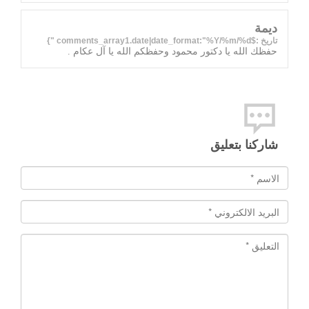
ديمة
تاريخ :$comments_array1.date|date_format:"%Y/%m/%d "}
حفظك الله يا دكتور محمود وحفظكم الله يا آل عكام .
شاركنا بتعليق