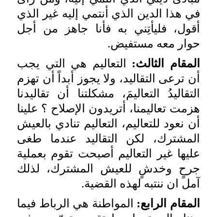
في هذا الدين الذي أنتمي إليه غير الذي
أقول، فليأتِني به فأنا جاهز من أجل
حوار معه مستفيض.
المقام الثالث:
التعاليم هي التي يجب
أن ترعى التقاليد، ولا يجوز أبداً أن تهزم
التقاليدُ التعاليمَ، مشكلتنا أن تقاليدنا
هزمت تعاليمنا، أتريدون الإصلاح ؟ علينا
أن نعود للتعاليم، التعاليم تنادي بالعيش
المشترك، لكن التقاليد عندما طغى
عليها غير التعاليم أصبحت تقوم بعملية
جرحٍ وخدشٍ للعيش المشترك، لذلك
آمل ان ننتبه لهذه القضية.
المقام الرابع:
المواطنة هي الرباط فيما