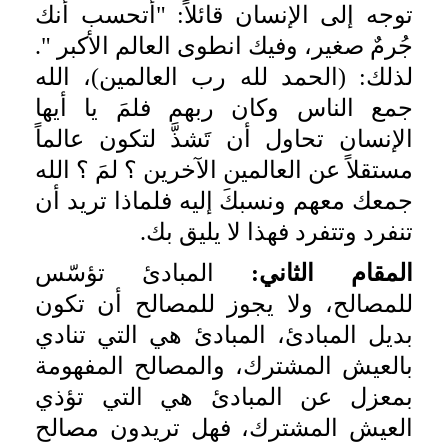
توجه إلى الإنسان قائلاً: "أتحسب أنك
جُرمٌ صغير، وفيك انطوى العالم الأكبر ".
لذلك: (الحمد لله رب العالمين)، الله
جمع الناس وكان ربهم فلمَ يا أيها
الإنسان تحاول أن تَشذَّ لتكون عالماً
مستقلاً عن العالمين الآخرين ؟ لمَ ؟ الله
جمعك معهم ونسبكَ إليه فلماذا تريد أن
تنفرد وتتفرد فهذا لا يليق بك.
المقام الثاني:
المبادئ تؤسّس
للمصالح، ولا يجوز للمصالح أن تكون
بديل المبادئ، المبادئ هي التي تنادي
بالعيش المشترك، والمصالح المفهومة
بمعزل عن المبادئ هي التي تؤذي
العيش المشترك، فهل تريدون مصالح