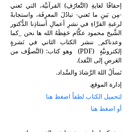
إحقاقًا لغايةِ (التَّعارُفِ) القرآنيَّة، التي تَعني
-مِن بَينِ ما تَعني- تبادُلَ المعرِفَة، واستجابةً
لرغبةِ القرَّاءِ في نشرِ أعمالِ أستاذِنا الدُّكتور
الشَّيخ محمود عكَّام حَفِظَهُ الله ها نحن _كما
وعدناكم_ ننشر الكتاب الثاني في نَشرةٍ
إلكترونيَّةٍ
(PDF)
وهو كتاب: (التَّصوُّف من
العَرضِ إلى النَّقد).
نَسألُ اللهَ الرَّشادَ والسَّداد
.
إدارة الموقع
.
لتحميل الكتاب لطفاً اضغط هنا
أو اضغط هنا