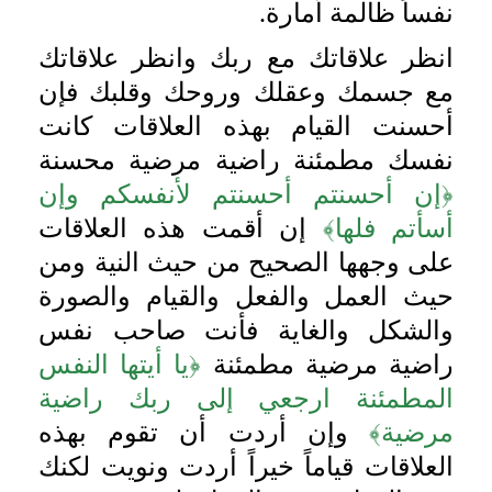
نفساً ظالمة أمارة.
انظر علاقاتك مع ربك وانظر علاقاتك
مع جسمك وعقلك وروحك وقلبك فإن
أحسنت القيام بهذه العلاقات كانت
نفسك مطمئنة راضية مرضية محسنة
﴿إن أحسنتم أحسنتم لأنفسكم وإن
أسأتم فلها﴾
إن أقمت هذه العلاقات
على وجهها الصحيح من حيث النية ومن
حيث العمل والفعل والقيام والصورة
والشكل والغاية فأنت صاحب نفس
راضية مرضية مطمئنة
﴿يا أيتها النفس
المطمئنة ارجعي إلى ربك راضية
مرضية﴾
وإن أردت أن تقوم بهذه
العلاقات قياماً خيراً أردت ونويت لكنك