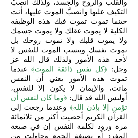
والقلب والروح والجسد، ولذلك انصبَّ
التكيف عليها وانصبَّ الموت عليها، أنت
حينما تموت تموت فيك هذه الوظيفة
الكلية لا يموت عقلك ولا يموت جسمك
ولا يموت قلبك ولا تموت روحك بل
تموت نفسك وينسب الموت للنفس لا
لأحد هذه الأمور ولذلك قال الله عز
وجل:
﴿كل نفس ذائقة الموت﴾
عندما
تموت هذه الأمور يعني أن النفس
ماتت، والإيمان لا يكون إلا للنفس،
أوليس الله قد قال:
﴿وما كان لنفس أن
تؤمن إلا بإذن الله﴾
وعندما رجعت إلى
القرآن الكريم أحصيت أكثر من ثلاثمائة
مرة ورود لكلمة النفس إن في صيغة
المفرد أو بصيغة الجمع وحاولت من