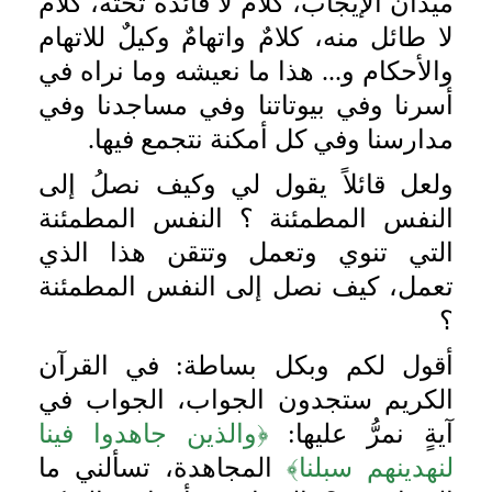
ميدان الإيجاب، كلامٌ لا فائدة تحته، كلامٌ
لا طائل منه، كلامٌ واتهامٌ وكيلٌ للاتهام
والأحكام و... هذا ما نعيشه وما نراه في
أسرنا وفي بيوتاتنا وفي مساجدنا وفي
مدارسنا وفي كل أمكنة نتجمع فيها.
ولعل قائلاً يقول لي وكيف نصلُ إلى
النفس المطمئنة ؟ النفس المطمئنة
التي تنوي وتعمل وتتقن هذا الذي
تعمل، كيف نصل إلى النفس المطمئنة
؟
أقول لكم وبكل بساطة: في القرآن
الكريم ستجدون الجواب، الجواب في
آيةٍ نمرُّ عليها:
﴿والذين جاهدوا فينا
لنهدينهم سبلنا﴾
المجاهدة، تسألني ما