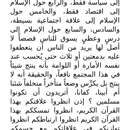
إلى سياسة فقط، والرابع حول الإسلام
إلى اقتصاد فقط، والخامس حول
الإسلام إلى علاقة اجتماعية بسيطة،
والسادس، والسابع حول الإسلام إلى
درسٍ وعظيٍ يسوق للناس قصصاً لا
أصل لها يريد من الناس أن يتعطفوا
عليه بدمعتين أو ثلاث حتى يُحسب عند
نفسه الأمارة أو اللوامة بأنه ينتج شيئاً
في هذا المجتمع نافعاً، والحقيقة أنه لا
ينتج بل يكرِّس وضعاً متأخراً متخلفاً شئنا
أم أبينا، كفانا، أتريدون أن تكونوا
مسلمين ؟ إذن انظروا علاقتكم بهذا
القرآن الكريم، انظروا تمسككم بهذا
القرآن الكريم انظروا ارتباطكم انظروا
توازنكم في علاقاتكم مع جسمكم