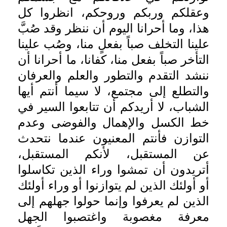
وعقلكم وربكم وروحكم، انظروا كل
هذا، وما أحرانا اليوم أن ننظر وقد صُبَّ
علينا التخلف صباً بفعلٍ منا، وصُب علينا
التأخر صباً بفعل منا، كفانا، ما أحرانا أن
ننشد التقدم والتطور والعلم والعرفان
والتطلع إلى مجتمع، لا سيما أنتم أيها
الشباب، لا أريدكم أن تتابعوا السير في
خط الكسل والإهمال والفوضى وعدم
التوازن فأنتم المعنيون عندما نتحدث
عن المستقبل، لأنكم المستقبل،
أتريدون أن تمشوا وراء الذين تكاسلوا
أو أولئك الذين لم يتوازنوا أو وراء أولئك
الذين لم يعرفوا وإنما حولوا جهلهم إلى
معرفة مغصوبة واغتصبوا الجهل