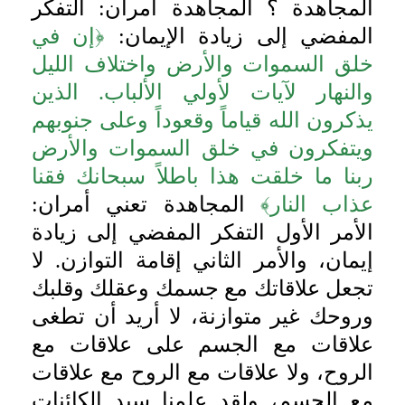
المجاهدة ؟ المجاهدة أمران: التفكر
المفضي إلى زيادة الإيمان:
﴿إن في
خلق السموات والأرض واختلاف الليل
والنهار لآيات لأولي الألباب. الذين
يذكرون الله قياماً وقعوداً وعلى جنوبهم
ويتفكرون في خلق السموات والأرض
ربنا ما خلقت هذا باطلاً سبحانك فقنا
عذاب النار﴾
المجاهدة تعني أمران:
الأمر الأول التفكر المفضي إلى زيادة
إيمان، والأمر الثاني إقامة التوازن. لا
تجعل علاقاتك مع جسمك وعقلك وقلبك
وروحك غير متوازنة، لا أريد أن تطغى
علاقات مع الجسم على علاقات مع
الروح، ولا علاقات مع الروح مع علاقات
مع الجسم، ولقد علمنا سيد الكائنات