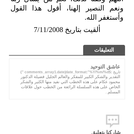
ونعم النصير إلهنا، أقول هذا القول
وأستغفر الله.
ألقيت بتاريخ 7/11/2008
التعليقات
عاشق التوحيد
تاريخ :$comments_array1.date|date_format:"%Y/%m/%d "}
التقدير والشكر الكبير للمفكر والعالم الجليل فضيلة الدكتور
محمود عكام على هذه الخطب التي نفيد منها الكثير والشكر
الخاص على هذه السلسلة الرائعة من الخطب حول علاقات
المسلم..
شاركنا بتعليق