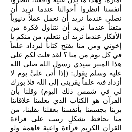
أمَّارة، وهذا ما يدل عليه واقعنا، انظروا
أنفسنا انظروا أحوالنا عندما نريد أن
نصلي عندما نريد أن نعمل عملاً دنيوياً
متقناً عندما نريد أن نتناول فكرة من
الأفكار عندما نريد أن نتعلم، من منكم يا
إخوتي ومن منا يفتح كتاباً ليزداد علماً
في كل يوم من منا ؟ لقد قلت لكم على
هذا المنبر سيدي رسول الله صلى الله
عليه وسلم يقول: (إذا أتى عليَّ يوم لا
أزداد فيه علماً يقربني إلى الله فلا بورك
لي في شمس ذلك اليوم) وقلنا بأن
القرآن هو الكتاب الذي يعلمنا علاقاتنا
بربنا بجسمنا بأنفسنا بعقلنا بقلبنا، من
منا يحافظ بشكلٍ رتيب على قراءة
القرآن الكريم قراءة واعية فاهمة ولو