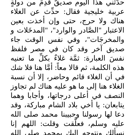
حدَّثني هذا اليوم صديقٌ قَدِمَ من دولةٍ
عربية خليجية فقال: حدِّث عن الغلاء
هناك ولا حرج، حتى وإن أخذت بعين
الاعتبار "الصَّادر والوارد"، "المدخَلات و
والمخرجَات"، وفي نفس الوقت جاء
صديق آخر وقد كان في مصر فلفظ
نفسَ العبارة: ثمَّة غلاءٌ بكلِّ ما تعنيه
هذه الكلمة، ثم قالا معاً: أمَّا هنا فلا شك
في أن الغلاء قائم وحاضر، إلا أن نسبة
الغلاء هنا إلى ما هو عليه هناك لم تجاوز
النصف في أعلى درجاتها، وأجابا وهما
يتابعان: يا أخي بلاد الشام مباركة، وقد
دعا لها رسولنا وحبيبنا محمد صلى الله
عليه وسلم، فعلَّقت وقلت: اللهم إنا
نسألك ونتوجه إليك بمحمد صلى الله