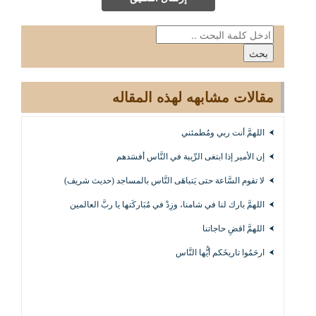
مقالات مشابهه لهذه المقاله
اللهمَّ أنت ربي ومُطمئني
إن الأمير إذا ابتغى الرِّيبة في النَّاس أفسَدهم
لا تقوم السَّاعة حتى يَتباهَى النَّاس بالمساجد (حديث شريف)
اللهمَّ بارك لنا في شامنا، وزِدْ في مُبَاركَتها يا ربَّ العالمين
اللهمَّ اقضِ حاجاتنا
ارحَمُوا تاريخَكم أيُّها النَّاس