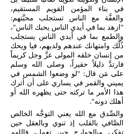
في بناء المؤمن القويم المستقيم،
والعفَّة مع الناس تستجلب محبَّتهم:
"ازهد بما في أيدي الناس يحبك الناس"،
والطمع بما في أيدي الناس يستجلب
ذُلَّك وامتهانك عندهم ولديهم، فيا ويحك
من إنسان خلقه المولى عزَّ وجل كريماً
فارتدَّ ذليلاً حقيراً، وصلى الله وسلم
على مَن قال: "لو وضعوا الشمس في
يميني والقمر في يساري على أن أترك
هذا الأمر ما تركته حتى يظهره الله أو
أهلك دونه".
والصِّدق مع الله يعني التوجَّه الخالص
الصَّافي بالقلب إذ تنوي وبالعقل حين
تفكر، وبالجوارح حين تعمل، فاللهم