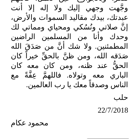
وجَّهت وجهي إليك ولا إله إلا أنت
عبدتك، بيدك مقاليد السموات والأرض،
إنَّ صلاتي ونُسُكي ومحياي ومماتي لك
وحدك وأنا من المسلمين الراضين
المطمئنين. ولا شك أنَّ من صَدَقَ الله
صَدَقه الله، ومن ظنَّ بالحقِّ خيراً كان
الحقُّ عند ظنه، ومن كان معه كان
الباري معه وتولاه. فاللهمَّ عِفَّةً مع
الناس وصدقاً معك يا رب العالمين.
حلب
22/7/2018
محمود عكام