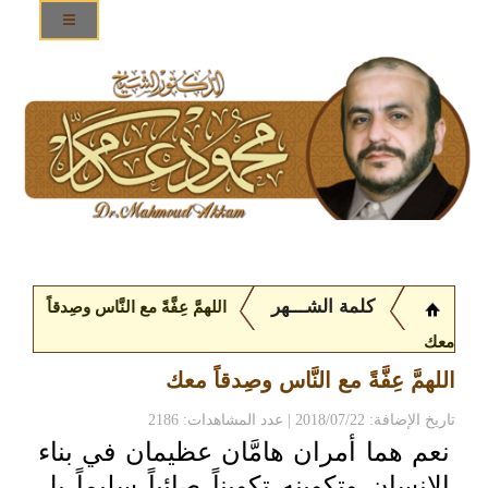
كلمة الشـــهر
اللهمَّ عِفَّةً مع النَّاس وصِدقاً
معك
اللهمَّ عِفَّةً مع النَّاس وصِدقاً معك
تاريخ الإضافة: 2018/07/22 | عدد المشاهدات: 2186
نعم هما أمران هامَّان عظيمان في بناء
الإنسان وتكوينه تكويناً صائباً سليماً بل