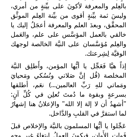
بالعِلم والمعرفة لأكونَ على بيِّنةٍ من أمري،
وليسَ ثمة بيِّنةٍ أقوى من بيِّنة العِلم الموثَّق
المحقَّق، وبعدَ العلم والمعرفة أعجَلُ إليك يا
خالقي بالعمل المؤسَّس على علم، والعَمل
والعِلم مُؤسَّسان على النيَّة الخالصة لوجهك
الوفيَّة لِشِرعتك.
إذاً هيَّا فَعَجِّل يا أيُّها المؤمن، وأَطلِق النيَّة
المخلصة (قُل إنَّ صَلاتي ونُسُكي ومَحيايَ
ومَماتي للهِ رَبِّ العالمين...) نعَم، أطلقها
بسرعةٍ وبقوة ما دُمتَ تُعلِن في كُلِّ آنٍ:
"أشهدُ أن لا إلهَ إلا الله" والإعلانُ هنا إشهارٌ
لما استقرَّ في القلبِ والدَّاخل.
عَجِّلوا يا أيُّها المسلمون بالنيَّة والإخلاص قبلَ
فَواتِ الأَوان، فيكونَ العملُ ابتغاءَ غيرِ وجهِ