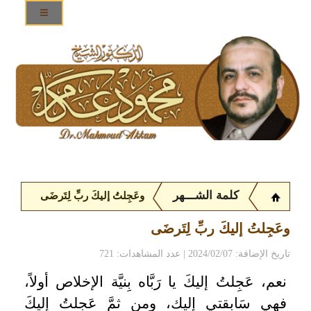
كلمة الشـــهر
وعَجِلتُ إليكَ ربِّ لِتَرضَى
وعَجِلتُ إليكَ ربِّ لِتَرضَى
تاريخ الإضافة: 2024/02/07 | عدد المشاهدات: 721
نعم، عَجِلتُ إليكَ يا رَبَّاه بِنيَّة الإخلاص أولاً،
فهِي سَابقتي إليك، ومن ثمَّ عَجِلتُ إليكَ