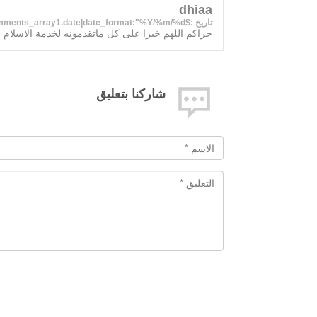
dhiaa
تاريخ :$comments_array1.date|date_format:"%Y/%m/%d "}
جزاكم اللهم خيرا على كل ماتقدمونه لخدمة الاسلام
شاركنا بتعليق