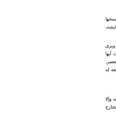
منحها
يشه،
 ويرى
 أيها
لعصر،
عة له
 وإلا
فخارج