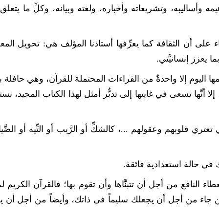
يمه وأساليبه، وتشريعاته وأخباره، ولغته وبيانه، وكلِّ ما يتعلق بب
ن، بناء على أن الثقافة كما يعرِّفها أستاذنا المؤلف هي: تحويل الم
يعزز إنسانيَّتي.
ها اليوم إلا واحدةٌ من القراءات المحتملة للقرآن، وهي حافلة با
ا أنَّها تسعى في غايتها إلى تدبُّر أمثل لهذا الكتاب المجيد، ن
ري قلوبهم وعقولهم ...، كالشكِّ أو الرَّيب أو التِّيه أو الضَّياع
 في حالة استعدادية فائقة.
عطاء النافع من أجل أن تتبنَّاها وأن تقوم بها؛ فالقرآن الكريم ل
ن جاء من أجل أن يجعلك سليماً في ذاتك، وأيضاً من أجل أن 