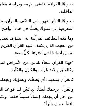
2- وأمَّا القراءة: فتُعنى بفهمه ودراسة مفاه
الداخلية.
3- وأمَّا التدبُّر: فهو يعني التثقُّف بالقرآ
المعرفية إلى سلوك يصبُّ في هدف واضح بما 
وما هذه اللطائف القرآنية التي نشرُف بتقديم
من العجب الذي يكتنف عليه القرآن الكريم، إل
به من أدوائنا التي اعترتنا بكلِّ سوء.
"فهذا القرآن شفاءٌ للناس من الأمراض التي تعت
وكالقلق والاضطراب والحُزن والكآبة.
فالقرآن يشفيك: أي يُصحُّك ويسوِّيك ويجعلك
والقرآن يرحمك أيضاً: أي يُبيِّن لك قواعد ال
من أجل أن يجعلك إنساناً سليماً فقط، ولك
نافعاً لغيرك خيِّراً".