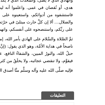
والهادي الذي لا يضلُّ، والمحدِّثُ الذي لا يك
هدى، أو نُقصان في عمى. واعلموا أنه ليس 
فاستشفوه من أدوائكم، واستعينوه على لأوائ
والضلال.... ألا إن كلَّ حارث مبتلىً في حرْثه
على ربِّكم، واستنصحوه على أنفسكم، واتهموا 
ثمَّ الصَّلاة والسَّلام على الهادي بأمر الله، 
ناصحاً في هداية الأمَّة، وهو الذي يقول: (إنَّ 
حبلُ الله، والنورُ المبين، والشفاءُ النافع، 
فيقوَّم، ولا تنقضي عجائبه، ولا يخلَقُ من كثرة ا
فإليه صلَّى الله عليه وآله وسلَّم منَّا أصدق الو
التعليقات