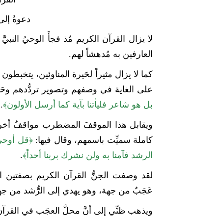
دعوةٌ إلى
لا يزال القرآن الكريم مُذ فجأَ الوحيُ النبيّ
العارفين به مُدهشاً لهم.
كما لا يزال مثيراً لحَيرة المناوئين، يتخبطو
على الغاية في وصفهم وتصوير تردُّدهم وحَي
بل هو شاعر فليأتنا بآية كما أرسل الأولون﴾
.
ويقابل هذا الموقفَ المضطرب مواقفُ أخرى أث
كاملة سميِّت باسمهم، وقال فيها:
﴿قل أوحي إ
الرشد فآمنا به ولن نشرك بربنا أحداً﴾
.
لقد وصفت الجنُّ القرآن الكريم بصفتين اث
عَجَبٌ من جهة، وهو يهدي إلى الرُّشد من ج
ويذهب ظنِّي إلى أنَّ محلَّ العجَب في القرآن ذ