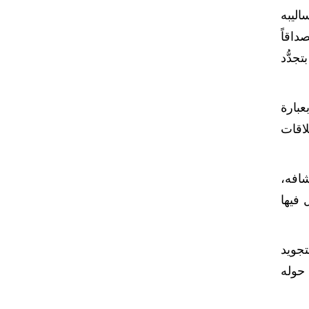
اليبه
داقاً
جدُّد
بارة
لاقات
شافه،
 فيها
تجويد
 حوله