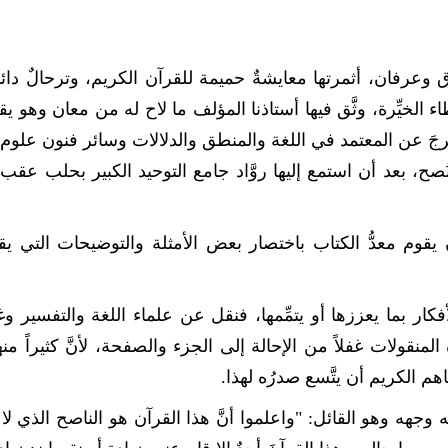
وعرفان، أثمرتها معايشةٌ حميمة للقرآن الكريم، وترحالٌ دا
الخيِّرة، وثَّق فيها أستاذنا المؤلف ما لاح له من معان وهو يقرأ
جَ عن المعتمد في اللغة والمنطق والدلالات وسائر فنون علوم ا
ُصح، بعد أن استمع إليها روَّاد جامع التوحيد الكبير بحلب عقب
م معدُّ الكتاب باختصار بعض الأمثلة والتوضيحات التي يقت
فكار بما يعززها أو يتمِّمها، فنقل عن علماء اللغة والتفسير و
نقولات غفلاً من الإحالة إلى الجزء والصفحة، لأنَّ كثيراً منها
م الكريم أن يتَّسع صدرُه لهذا.
له وجهه وهو القائل: "واعلموا أنَّ هذا القرآن هو الناصح الذي لا 