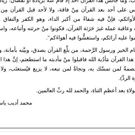
ذب، وما جالس هذا القرآنَ أحدٌ إلا قام عنه بزيادة أو نقصان: زياد
على أحد بعد القرآن مِنْ فاقة، ولا لأحد قبل القرآن مِن 
كم، فإنَّ فيه شفاءً من أكبر الداء، وهو الكفر والنفاق وال
 وعاقبة عمله غيرَ حَرَثة القرآن، فكونوا منْ حرثته وأتباعه، واستد
عليه آرائكم، واستغشُّوا فيه أهواءَكم".
إمام الخير ورسول الرَّحمة، من بلَّغ القرآن بصدق، وبيَّنه بأمانة، و
هذا القرآن مَأدُبة الله فاقبلوا منْ مأدبته ما استطعتم، إنَّ هذا ا
عصمةٌ لمن تمسَّك به، ونجاةٌ لمن تبعه، لا يزيغ فيُستعتَب، ولا ي
لردِّ).
لاءِ بعد أعظمِ الثناءِ، والحمد لله ربِّ العالمين.
محمد أديب يا