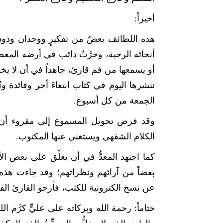
أخيراً:
هذه اللطائف بعضٌ من تفكيرٍ ووجدان وذوق 
أنحائه الرحبة، وحرْثٌ دائب في أرضه المعطاء 
أو يسمعها من فم قارئ، جاهداً في أن لا يخر
ننشرها اليوم في كتاب ابتغاءَ أجر وفائدة ون
الجمعة من كل أسبوع.
وقد فرض تحويل المسموع إلى مقروء أن يقو
الكلام الشفهي ويستغني عنها المكتوب.
كما اجتهد المعدُّ في أن يعلِّق على بعض الأ
بعضاً من آرائهم ونظراتهم؛ وقد جاءت هذه الم
عن نسخ الكترونية للكتب، فأرجو القارئ الفاه
ختاماً: رحمة الله وبركاته على عليٍّ كرَّم ال