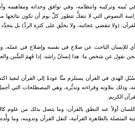
ي بُنيته وتركيبه وانتظامه، وفي توافق وحداته ومفاهيمه وأس
ة النصوص التي لا تنفكُّ تتطور كلَّ يوم أن تكون نتائجها مص
رآن: (ولا تنقضي عجائبه، ولا يخلَق على كثرة الردِّ) بل يتجدَّد بت
: أي للإنسان الباحث عن صلاح في نفسه وإصلاح في عمله، وبع
نحن نقول عن شخص ما: هذا إنسانٌ راشد. إذا فَهِمَ السُّنن والع
ُلِ الهدى في القرآن يستلزم منَّا عودةً إلى القرآن لنعيدَ اكت
ه، وذلك بتلاوته وقراءته وتدبُّره، وهي المصطلحات التي أجمل
قرآن الكريم.
ط اللسان أولاً عند النطق بالقرآن، وما يتصل بذلك من علوم كال
 المتصلة بالظاهرة القرآنية، كنقل القرآن وتدوينه، وما ولَّده