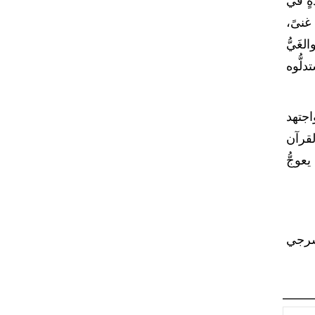
ةٍ في
غنىً،
غَيُّ
لُّوه
اجتهد
لقرآن
عوجُّ
سرجي