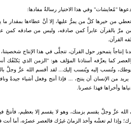
عوها "مُعايشات" وفي هذا الاختيار رسالةٌ مفادها:
عطي من خيرها كلَّ من يمرُّ عليها، إلا أنَّ عطاءها بمقدار ما ي
 مرَّ بالقرآن عابراً كمن صادقه، وليس من صادقه كمن عا
ه القرآن.
 إنتاجاً يتمحور حول القرآن، تتجلَّى في هذا الإنتاج شخصيتنا،
صر كما يعرِّفه أستاذنا المؤلف هو: "الزمن الذي يَكنُفُك أنت
ك، وتُنسب إليه ويُنسب إليك... لقد أقسم الله عزَّ وجلَّ با
ريد من الإنسان أن ينتج، ... فإذا أنتج وفعل أشياء جيدةً وناف
ياها وأخراها فهذا عصرنا.
الله عزَّ وجلَّ يقسم بزمنك، وهو لا يقسم إلا بعظيم، فأنتجْ فيه
 وإذا لم تعشْه وأخذ الزمانَ غيرُك فالعصر عصرُه، أما أنت 