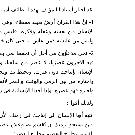
لقد اختار أستاذنا المؤلف لهذه اللطائف أن يد
1- إنَّ هذا القرآن أرضٌ طيبة معطاء، وهي ت
الإنسان من نفسه وعقله وفكره، فليس من
وليس من عايشه كمن عاش به حتى كان خلق
2- نحن مدعوُّون من أجل أن نحفظ لمن بعدنا
فيه الآخرون عصرَنا، لا عصر من سلفنا، والع
الإنسان بإنتاجك دون غيرك، ويحيط بك ويحوط
واختاره من بين الزمن والوقت والعمر لأنه ي
ولغيره فهو عصره، وإذا أفدنا الإنسانية في دن
ولذلك أقول:
انتبه أيها الإنسان إلى إنتاجك في زمنك، لأن 
فلن يستحق زمنك أن يُقسَم به، وعِشْ عصرك؛
القسَم وخارج التعظيم وخارج العصر".