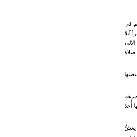
ئم في
 آيةً
لآلة،
 صلاة
ضيها
غيرهم
 أُخذ
يغشُّ