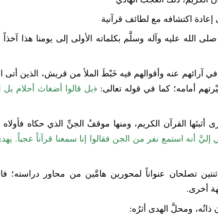
 إعادة اكتشافه مع لطائف قرآنية
َ صلى الله عليه وآله وسلَّم بكلماته الأولى إلى يومنا هذا آخذاً ب
ن في آرائهم عنه وأقوالهم فيه خَبْطَ الملأ من قريش، الذين أتى ا
ْرتهم أمامه؛ كما في قوله تعالى:
﴿بل قالوا أضغاث أحلام بل ا
بتَها القرآن الكريم، ومنها موقفُ الجنِّ الذي حكاه فأولاه 
ليَّ أنه استمع نفر من الجن فقالوا إنا سمعنا قرآناً عجباً. يهد
نتين تصلحان عنواناً لمحورين هامَّين من محاور دراسته؛ فا
هة أخرى.
اتُه، ومحلَّ الهدى أثرُه: