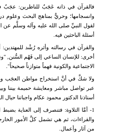
فالقرآن في ذاته عَجَبٌ للناظرين: عجَبٌ ف
وانسجامها؛ وحريٌّ بمناهج البحث وعلوم دراس
لقول النبيِّ صلى الله عليه وآله وسلَّم عن الق
أسئلة الباحثين فيه.
والقرآن في رسالته وأثره رُشْد للمهتدين
أخرى: للإنسان الساعي إلى فَهْم السُّنن, "و
الاجتماعية والكونية فهماً متوازناً صحيحاً".
ولا شكَّ في أنَّ استخراج مواطن العجَب وسُب
عبر تواصل مباشر ومعايشة حميمة بيننا وبين
أستاذنا الدكتور محمود عكام واجباتنا حيال ال
1- أمَّا التلاوة: فتنصرف إلى العناية بضب
والقراءات، ثم هي تشمل كلَّ الأمور الخارجية
من آثار وأعمال.