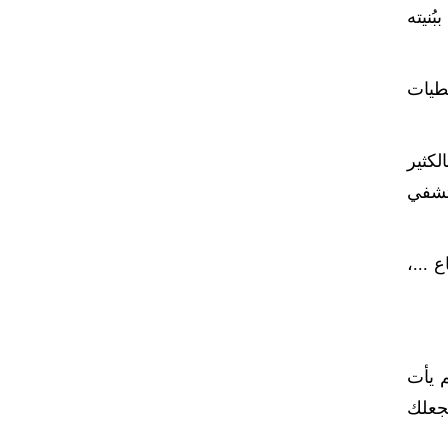
ُنيته
عطيات
لكثير
ستشفي
 ...،
م يأت
يجعلك