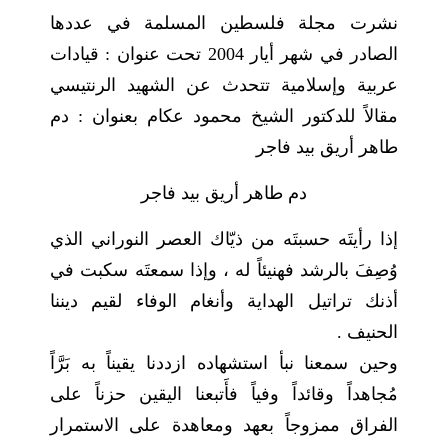
نشرت مجلة فلسطين المسلمة في عددها
الصادر في شهر أيار 2004 تحت عنوان : قيادات
عربية وإسلامية تتحدث عن الشهيد الرنتيسي
مقالاً للدكتور الشيخ محمود عكام بعنوان : دم
طاهر أريق بيد فاجر
دم طاهر أريق بيد فاجر
إذا رأيتَه حسبتَه من ذيّاك العصر النوراني الذي
وُصِفَ بالرشد فهنيئاً له ، وإذا سمعتَه سكبت في
أذنك تراتيل الهداية وأنغام الوفاء لقيم ديننا
الحنيف .
وحين سمعنا نبأ استشهاده ازددنا يقيناً به بَرَّاً
مُجاهداً وقائداً وفياً فأَتبعنا اليقين حزناً على
الفراق ممزوجاً بعهد ومعاهدة على الاستمرار