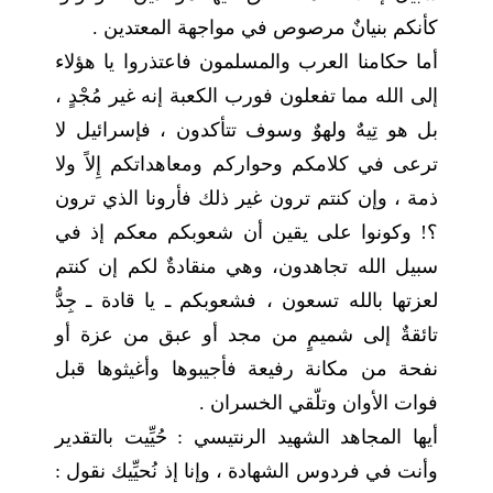
كأنكم بنيانٌ مرصوص في مواجهة المعتدين .
أما حكامنا العرب والمسلمون فاعتذروا يا هؤلاء
إلى الله مما تفعلون فورب الكعبة إنه غير مُجْدٍ ،
بل هو تِيهٌ ولهوٌ وسوف تتأكدون ، فإسرائيل لا
ترعى في كلامكم وحواركم ومعاهداتكم إِلاً ولا
ذمة ، وإن كنتم ترون غير ذلك فأرونا الذي ترون
؟! وكونوا على يقين أن شعوبكم معكم إذ في
سبيل الله تجاهدون، وهي منقادةٌ لكم إن كنتم
لعزتها بالله تسعون ، فشعوبكم ـ يا قادة ـ جِدُّ
تائقةٌ إلى شميمٍ من مجد أو عبق من عزة أو
نفحة من مكانة رفيعة فأجيبوها وأغيثوها قبل
فوات الأوان وتلّقي الخسران .
أيها المجاهد الشهيد الرنتيسي : حُيِّيت بالتقدير
وأنت في فردوس الشهادة ، وإنا إذ نُحيِّيك نقول :