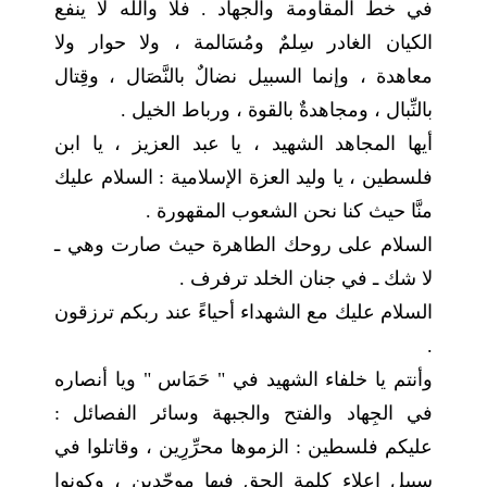
في خط المقاومة والجهاد . فلا والله لا ينفع
الكيان الغادر سِلمٌ ومُسَالمة ، ولا حوار ولا
معاهدة ، وإنما السبيل نضالٌ بالنَّصَال ، وقِتال
بالنِّبال ، ومجاهدةٌ بالقوة ، ورباط الخيل .
أيها المجاهد الشهيد ، يا عبد العزيز ، يا ابن
فلسطين ، يا وليد العزة الإسلامية : السلام عليك
منَّا حيث كنا نحن الشعوب المقهورة .
السلام على روحك الطاهرة حيث صارت وهي ـ
لا شك ـ في جنان الخلد ترفرف .
السلام عليك مع الشهداء أحياءً عند ربكم ترزقون
.
وأنتم يا خلفاء الشهيد في " حَمَاس " ويا أنصاره
في الجِهاد والفتح والجبهة وسائر الفصائل :
عليكم فلسطين : الزموها محرِّرِين ، وقاتلوا في
سبيل إعلاء كلمة الحق فيها موحّدين ، وكونوا