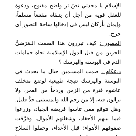
الإسلام يا محدثي نصٌ ثر واضح مفتوح، ودعوة
للعقل قوية من أجل أن يتلقاه مقتنعاً مسلماً،
وإيمان بأركان ليس في إدخالها ساحة التصور أي
حرج.
المصور :
كيف تبررون هذا الصمت الـمَرَضيُّ
الحزين من قبل الدول الإسلامية تجاه حمامات
الدم في البوسنة والهرسك ؟
د.عكام :
صمت المسلمين حيال ما يحدث في
البوسنة والهرسك نتيجة طبيعية لوضع متخلف
عاشوه فترة من الزمن وردحاً من العمر، ولا
يزالون فيه، إلا من رحم الله والمستثنى جدُّ قليل.
وهل نتوقع ممن تناسوا فريضة الجهاد، وزرعوا
فيما بينهم الأحقاد، وشغلتهم الأموال، وفرَّقت
صفوفهم الأهواء؛ قبل الأعداء، وحملوا السلاح