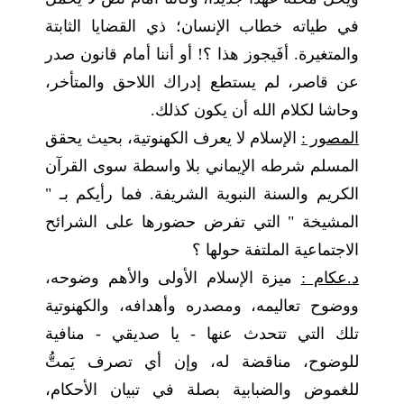
في طياته خطاب الإنسان؛ ذي القضايا الثابتة
والمتغيرة. أفَيجوز هذا ؟! أو أننا أمام قانون صدر
عن قاصر، لم يستطع إدراك اللاحق والمتأخر،
وحاشا لكلام الله أن يكون كذلك.
المصور :
الإسلام لا يعرف الكهنوتية، بحيث يحقق
المسلم شرطه الإيماني بلا واسطة سوى القرآن
الكريم والسنة النبوية الشريفة. فما رأيكم بـ "
المشيخة " التي تفرض حضورها على الشرائح
الاجتماعية الملتفة حولها ؟
د.عكام :
ميزة الإسلام الأولى والأهم وضوحه،
ووضوح تعاليمه، ومصدره وأهدافه، والكهنوتية
تلك التي تتحدث عنها - يا صديقي - منافية
للوضوح، مناقضة له، وإن أي تصرف يَمتُّ
للغموض والضبابية بصلة في تبيان الأحكام،