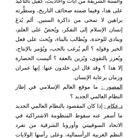
والسنة الشريفة من آيات وأحاديث، كفيل بالتأكيد
على هذا، وفيما ضمته صحائف التاريخ، وسطَّرته
براهين لا تمحى من ذاكرة السنين. ألم يُدعَ
إنسان الإسلام إلى التفكر، ويُحضّ على العلم،
وينادى للوحدة، ويُطالب بالبناء، ويُحث على فعل
الخير وقوله ؟ ألم يُرغب بالحب، ويُؤمر بالإنتاج،
ويُعزز بالتقوى، ويُزين بالعفة ؟ أليست الحضارة
إلا هذا ؟ وقد قال ابن خلدون عنها: إنها عمران
وزمان برعاية الإنسان.
المصور :
ما موقع العالم الإسلامي في إطار
النظام العالمي الجديد ؟
د.عكام :
إذا كان المقصود بالنظام العالمي الجديد
ما أسفر عنه سقوط المنظومة الاشتراكية في
الاتحاد السوفييتي وأوروبا الشرقية من تفرد
النظم الغربية الرأسمالية، وعلى رأسها الولايات