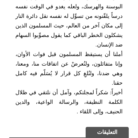
البوسنة والهرسك، ولعله يغدو في الوقت نفسه
درساً يلقّنونه من تسوِّل له نفسه نقل دائرة النار
إلى مكان آخر من العالم، حيث المسلمون الذين
يشكلون الخطر الباقي كما يقول مصوِّبوا السهام
ضد الإنسان.
أملنا أن يستيقظ المسلمون قبل فوات الأوان،
وإنا متفائلون، ولنُعرضْ عن اتفاقات منا، ومعنا،
وهي ضدنا، ولنُلغِ كل قرار لا يُسَلّم فيه كامل
حقنا.
أخيراً: شكراً لمجلتكم، وآمل أن نلتقي في ظلال
الكلمة النظيفة، والرسالة الواعية، والدين
الحنيف، وإلى اللقاء .
التعليقات