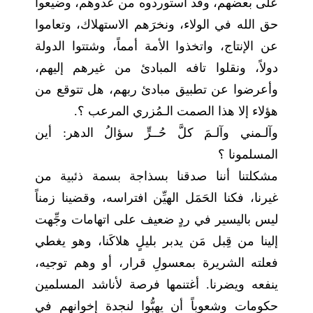
على بعضهم، وقد استوردوه من عدوهم، وضيعوا
حق الله في الولاء، ونخرَهم الاستهلاك، وتعاموا
عن الإنتاج، واتخذوا الأمة أمماً، وشتتوا الدولة
دولاً، ونقلوا تافه المبادئ من غيرهم إليهم،
وأعرضوا عن تطبيق مبادئ ربهم، هل تتوقع من
هؤلاء إلا هذا الصمت الـمُزري المرعب ؟.
وآلـمني وآلـمَ كلَّ حُــرٍّ سؤالُ الدهر: أين
المسلمونا ؟
مشكلتنا أننا صدقنا بسذاجة بسمة ذئبية من
غيرنا، فكنا الحَمَل الهيِّن افتراسه، وقضينا زمناً
ليس باليسير في ردٍ ضعيف على اتهامات وجِّهت
إلينا من قِبل مَن يدبر بليلٍ هلاكَنا، وهو يغطي
فعلته الشريرة بمعسولِ قرار، أو وهم توجيه،
ينفعه ويضرنا. أغتنمها فرصة لأناشد المسلمين
حكومات وشعوباً أن يهبُّوا لنجدة إخوانهم في