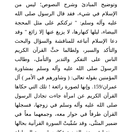
وتوضيح المبادئ وشرح النصوص؛ ليس من
الإسلام في شيء، فقد قال الرسول صلى الله
عليه وآله وسلم: " تركتكم على مثل المحجة
البيضاء، ليلها كنهارها، لا يزيغ عنها إلا زائغ " وقد
دعا الإسلام أتباعه للمناقشة والسؤال والبحث
والتأكد والسبر، ولطالما حثَّ القرآن الكريم
الناس على التفكر والتدبر والتأمل، وطالب
الرسولَ صلى الله عليه وآله وسلم بمشاورة
المؤمنين بقوله تعالى: ( وشاورهم في الأمر ) آل
عمران/159. وإنها لصورة رائعة ! تلك التي حكاها
القرآن الكريم عن امرأة جاءت تجادل الرسول
صلى الله عليه وآله وسلم في زوجها، فسجلها
القرآن طرفاً في حوار معه، وجمعهما معاً في
ضمير المثنَّى، وقد سُمِّيتْ السورة القرآنية بحالها