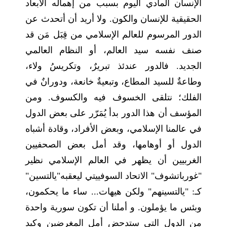
الإنسان المادي اليوم بسبب من إهماله الأبعاد
الحقيقية للإنسان والكون. ولا أريد أن أتحدث عن
الدور المرسوم للعالم الإسلامي من قِبَل مَن قد
صنف نفسه سيد العالم، أو النظام العالمي
الجديد. فالدور عندئذ تبريرٌ، وتكريسُ ولاء،
وطاعةٌ للسيد المطاع، وتبعيةٌ خانعة، ودورانٌ في
الفلك؛ نتلقى الخسوف فيه والكسوف. ومن
المؤسف أن هذا الدور بدأ يُمَرّر على بعض الدول
في عالمنا الإسلامي، وبعض الأفراد، وقادة أشباه
الدول أو أوهامها، وقد أمل بعض الصحفيين
الغربيين أن يظهر في العالم الإسلامي نظير
"غورباتشوف" الاتحاد السوفييتي ليعقبه"يالتسين"
كـ: "يالتسينهم" ولكن هيهات... ساء ما يحكمون،
وبئس ما يؤملون. و أملنا أن تكون سورية واحدة
من الدول التي ستدحض أمل المغرضين وكيد