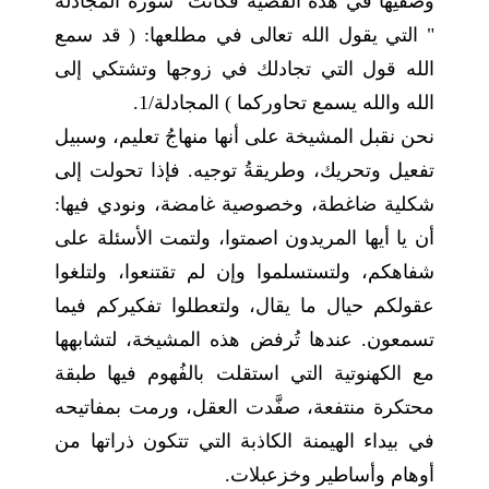
وصفتِها في هذه القضية فكانت "سورة المجادلة
" التي يقول الله تعالى في مطلعها: ( قد سمع
الله قول التي تجادلك في زوجها وتشتكي إلى
الله والله يسمع تحاوركما ) المجادلة/1.
نحن نقبل المشيخة على أنها منهاجُ تعليم، وسبيل
تفعيل وتحريك، وطريقةُ توجيه. فإذا تحولت إلى
شكلية ضاغطة، وخصوصية غامضة، ونودي فيها:
أن يا أيها المريدون اصمتوا، ولتمت الأسئلة على
شفاهكم، ولتستسلموا وإن لم تقتنعوا، ولتلغوا
عقولكم حيال ما يقال، ولتعطلوا تفكيركم فيما
تسمعون. عندها تُرفض هذه المشيخة، لتشابهها
مع الكهنوتية التي استقلت بالفُهوم فيها طبقة
محتكرة منتفعة، صفَّدت العقل، ورمت بمفاتيحه
في بيداء الهيمنة الكاذبة التي تتكون ذراتها من
أوهام وأساطير وخزعبلات.