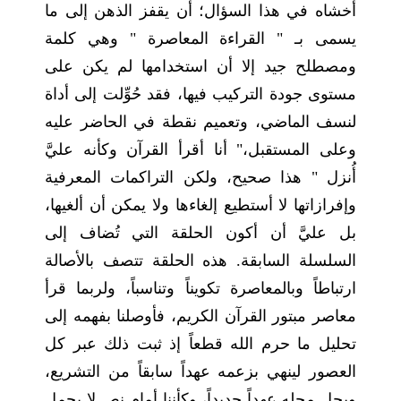
أخشاه في هذا السؤال؛ أن يقفز الذهن إلى ما
يسمى بـ " القراءة المعاصرة " وهي كلمة
ومصطلح جيد إلا أن استخدامها لم يكن على
مستوى جودة التركيب فيها، فقد حُوِّلت إلى أداة
لنسف الماضي، وتعميم نقطة في الحاضر عليه
وعلى المستقبل،" أنا أقرأ القرآن وكأنه عليَّ
أُنزل " هذا صحيح، ولكن التراكمات المعرفية
وإفرازاتها لا أستطيع إلغاءها ولا يمكن أن ألغيها،
بل عليَّ أن أكون الحلقة التي تُضاف إلى
السلسلة السابقة. هذه الحلقة تتصف بالأصالة
ارتباطاً وبالمعاصرة تكويناً وتناسباً، ولربما قرأ
معاصر مبتور القرآن الكريم، فأوصلنا بفهمه إلى
تحليل ما حرم الله قطعاً إذ ثبت ذلك عبر كل
العصور لينهي بزعمه عهداً سابقاً من التشريع،
ويحل محله عهداً جديداً، وكأننا أمام نص لا يحمل