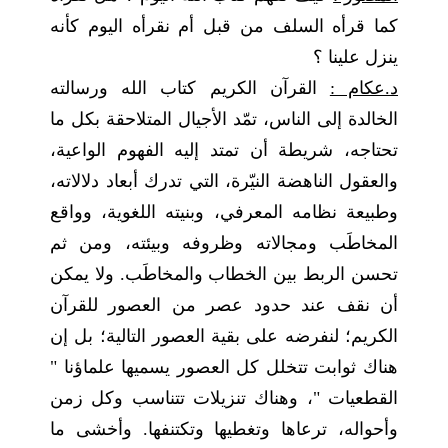
كما قرأه السلف من قبل أم نقرأه اليوم كأنه
ينزل علينا ؟
د.عكام :
القرآن الكريم كتاب الله ورسالته
الخالدة إلى الناس، تمّد الأجيال المتلاحقة بكل ما
تحتاجه، شريطة أن تمتد إليه الفهوم الواعية،
والعقول الناهضة النيّرة، التي تدرك أبعاد دلالاته،
وطبيعة نظامه المعرفي، وبنيته اللغوية، وواقع
المخاطَب ومجالاته وظروفه وبيئته، ومن ثم
تحسن الربط بين الخطاب والمخاطَب. ولا يمكن
أن نقف عند حدود عصر من العصور للقرآن
الكريم؛ لنفرضه على بقية العصور التالية؛ بل إن
هناك ثوابت تتخلل كل العصور يسميها علماؤنا "
القطعيات "، وهناك تنزيلات تتناسب وكل زمن
وأحواله، ترعاها وتغطيها وتكتنفها. وأخشى ما