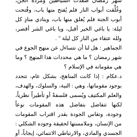
شهر رمضان صُفِّدت الشياطين ومردة الجن،
وغُلِّقت أبواب النار فلم يُفتح منها باب، وفُتحت
أبوب الجنة فلم يُغلق منها باب، وينادي منادٍ كل
ليلة: يا باغي الخير أقبل، ويا باغي الشر أقصر،
ولله عتقاء من النار كل ليلة " .
الجماهير : هل لنا أن نتساءل عن منهج الجوع في
شهر رمضان ؟ ما هي محددات هذا المنهج ؟ وما
هي مقوماته في الإسلام ؟
د.عكام : إذا كانت المناهج، بشكل عام، تتحدد
بوجود مقوماتها، وهي : النية، والسلوك، والهدف،
والعلم المكتنِف ويُسمى فلسفةً أو تأطيراً نظرياً،
لكنها تتفاضل بتفاضل هذه المقومات نوعاً
وجودة، وتقاس الجودة بقدر اقتراب المقومات
من الإنسان، وملامستها لحقيقة وجوده الشكلي :
الجسدي والمادي، والارتباطي الانتمائي، إيجاباً، أو