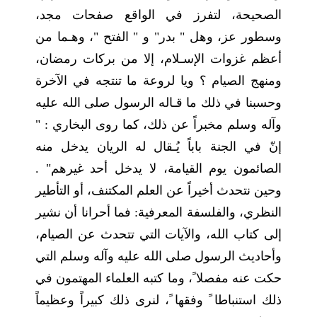
الصحيحة، لتفرز في الواقع صفحات مجد،
وسطور عز، وهل " بدر" و " الفتح "، وهـما من
أعظم غزوات الإسـلام، إلا من بركات رمضان،
ومنهج الصيام ؟ ويا لروعة ما تنتجه في الآخرة
وحسبنا في ذلك ما قـاله الرسول صلى الله عليه
وآله وسلم مخبراً عن ذلك، كما روى البخاري : "
إنّ في الجنة باباً يُـقال له الريان يدخل منه
الصائمون يوم القيامة، لا يدخل أحد غيرهم" .
وحين نتحدث أخيراً عن العلم المكتنف، أو التأطير
النظري، والفلسفة المعرفية: فما أحرانا أن نشير
إلى كتاب الله، والآيات التي تتحدث عن الصيام،
وأحاديث الرسول صلى الله عليه وآله وسلم التي
حكت عنه مفصلا ً، وما كتبه العلماء المهتمون في
ذلك استنباطا ً وفقها ً، لنرى ذلك كبيراً وعظيماً