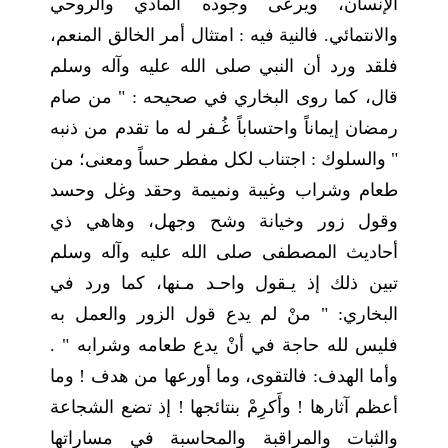
الإنسان، ويرعى وجوده المادي والروحي
والانتمائي. فالنية فيه : امتثال أمر الخالق المنعم،
فلقد ورد أن النبي صلى الله عليه وآله وسلم
قال، كما روى البخاري في صحيحه : " من صام
رمضان إيماناً واحتساباً غُـفر له ما تقدم من ذنبه
" والسلوك : اجتناب لكل مفطر حساً ومعنى؛ من
طعام وشراب وغيبة ونميمة وحقد وغل وحسد
وقول زور وخيانة وشح وجهل، وهاهي ذي
أحاديث المصطفى صلى الله عليه وآله وسلم
تبين ذلك إذ يـقول واحـد مـنها، كما ورد في
البخاري: " منْ لم يدع قول الزور والعمل به
فليس لله حاجة في أنْ يدع طعامه وشرابه " .
وأما الهدف: فالتقوى، وما أورعها من هدف ! وما
أعظم آثارها ! وأَكرِمْ بنتائجها ! إذ تضع الشجاعة
والثبات والمراقبة والمحاسبة في مساراتها