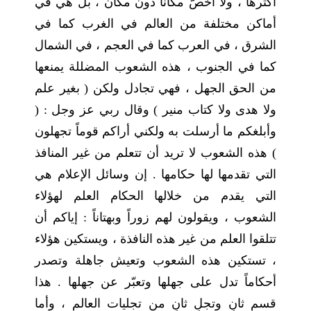
أكثرها ، ولا أخصّ مكاناً دون مكان ، بل هي في
أماكن مختلفة من العالم في الغرب كما في
الشرق ، في العرب كما في العجم ، في الشمال
كما في الجنوب ، هذه الشعوب المضللة يمنعها
من الحق الجهل ، فهي تجادل ولكن ( بغير علم
ولا هدى ولا كتاب منير ) وقال ربي عز وجل : (
وأبلغكم ما أرسلت به ولكني أراكم قوماً تجهلون
) هذه الشعوب لا تريد أن تتعلم من غير المنافذ
التي تقدمها لها حكامها . إن وسائل الإعلام هي
التي يقدم من خلالها الحكام العلم لهؤلاء
الشعوب ، ويقولون لهم زوراً وبهتاناً : إياكم أن
تتلقوا العلم من غير هذه النافذة ، ويستكين هؤلاء
، تستكين هذه الشعوب وتعيش جاهلة وتصدر
أحكاماً تدل على جهلها وتعبّر عن جهلها . هذا
قسم ثانٍ وتجلٍ ثانٍ من تجليات العالم ، وأما