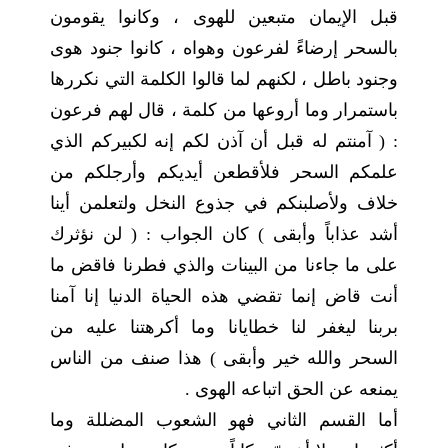
قبل الإيمان متبعين للهوى ، وكانوا يقومون
بالسحر إرضاءً لفرعون وهواه ، كانوا جنود هوى
وجنود باطل ، لكنهم لما قالوا الكلمة التي نكررها
باستمرار وما أروعها من كلمة ، قال لهم فرعون
: ( آمنتم له قبل أن آذن لكم إنه لكبيركم الذي
علمكم السحر فلأقطعن أيديكم وأرجلكم من
خلاف ولأصلبنكم في جذوع النخل ولتعلمن أينا
أشد عذاباً وأبقى ) كان الجواب : ( لن نؤثرك
على ما جاءنا من البينات والذي فطرنا فاقض ما
أنت قاض إنما تقضي هذه الحياة الدنيا إنا آمنا
بربنا ليغفر لنا خطايانا وما أكرهتنا عليه من
السحر والله خير وأبقى ) هذا صنف من الناس
يمنعه عن الحق اتباعه الهوى .
أما القسم الثاني فهو الشعوب المضللة وما