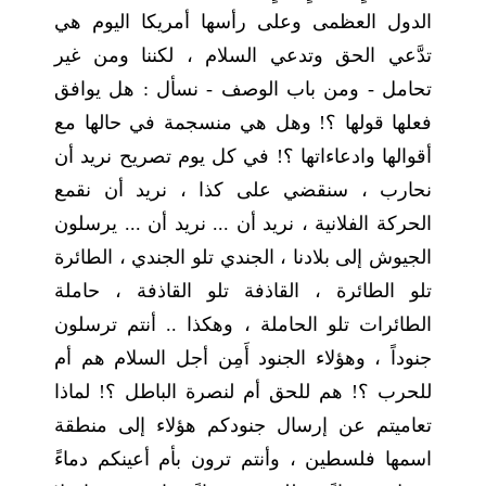
الدول العظمى وعلى رأسها أمريكا اليوم هي
تدَّعي الحق وتدعي السلام ، لكننا ومن غير
تحامل - ومن باب الوصف - نسأل : هل يوافق
فعلها قولها ؟! وهل هي منسجمة في حالها مع
أقوالها وادعاءاتها ؟! في كل يوم تصريح نريد أن
نحارب ، سنقضي على كذا ، نريد أن نقمع
الحركة الفلانية ، نريد أن ... نريد أن ... يرسلون
الجيوش إلى بلادنا ، الجندي تلو الجندي ، الطائرة
تلو الطائرة ، القاذفة تلو القاذفة ، حاملة
الطائرات تلو الحاملة ، وهكذا .. أنتم ترسلون
جنوداً ، وهؤلاء الجنود أَمِن أجل السلام هم أم
للحرب ؟! هم للحق أم لنصرة الباطل ؟! لماذا
تعاميتم عن إرسال جنودكم هؤلاء إلى منطقة
اسمها فلسطين ، وأنتم ترون بأم أعينكم دماءً