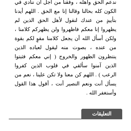
ندعم الحق وأهله ، وفقنا من أجل أن ننادي في
الكون كله بحالنا وقالنا إنا مع الحق . اللهم أيدنا
بتأييدٍ من عندك لنقول لأهل الحق الذين لم
يظهروا إنا معكم فاظهروا ولن يظهركم كلامنا ،
ولكن أسأل الله أن يجعل كلامنا مقوٍ لكم بقوة
من عنده ، بصوت منه ليقول لعباده الذين
ينتظرون الظهور والخروج ( إني معكم فثبتوا
الذين آمنوا سألقي في قلوب الذين كفروا
الرعب ) . اللهم كن معنا ولا تكن علينا ، نعم من
يسأل أنت ونعم النصير أنت ، أقول هذا القول
وأستغفر الله .
التعليقات