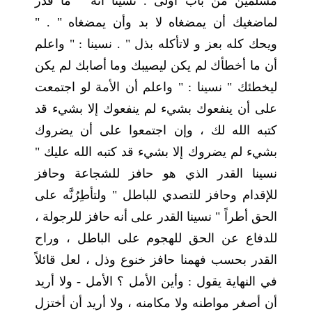
مسلمين من باب أولى . نسينا أنه " ما قدر
لماضغيك أن يمضغاه لا بد وأن يمضغاه " . "
ويحك كله بعز و لاتأكله بذل " . نسينا : " واعلم
أن ما أخطأك لم يكن ليصيبك وما أصابك لم يكن
ليخطئك " نسينا : " واعلم أن الأمة لو اجتمعت
على أن ينفعوك بشيء لم ينفعوك إلا بشيء قد
كتبه الله لك ، وإن اجتمعوا على أن يضروك
بشيء لم يضروك إلا بشيء قد كتبه الله عليك "
نسينا القدر الذي هو حافز للشجاعة وحافز
للإقدام وحافز للتصدي للباطل " ولتأطِرُنَّه على
الحق أطراً " نسينا القدر على أنه حافز للرجولة ،
للدفاع عن الحق للهجوم على الباطل ، وراح
القدر بحسب فهمنا حافز خنوع وذل ، لعل قائلاً
في النهاية يقول : وأين الأمل ؟ الأمل - ولا أريد
أن أصغر مواطنه ولا مكامنه ، ولا أريد أن أختزل