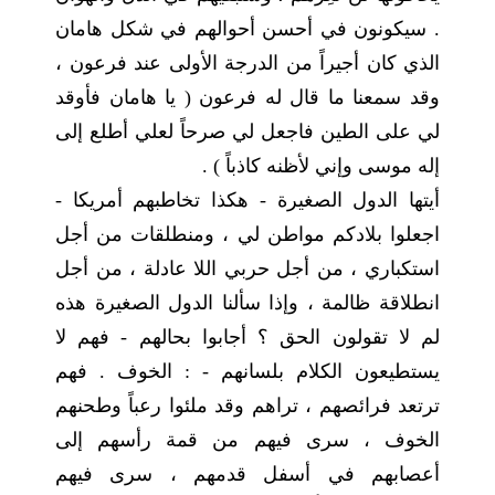
. سيكونون في أحسن أحوالهم في شكل هامان
الذي كان أجيراً من الدرجة الأولى عند فرعون ،
وقد سمعنا ما قال له فرعون ( يا هامان فأوقد
لي على الطين فاجعل لي صرحاً لعلي أطلع إلى
إله موسى وإني لأظنه كاذباً ) .
أيتها الدول الصغيرة - هكذا تخاطبهم أمريكا -
اجعلوا بلادكم مواطن لي ، ومنطلقات من أجل
استكباري ، من أجل حربي اللا عادلة ، من أجل
انطلاقة ظالمة ، وإذا سألنا الدول الصغيرة هذه
لم لا تقولون الحق ؟ أجابوا بحالهم - فهم لا
يستطيعون الكلام بلسانهم - : الخوف . فهم
ترتعد فرائصهم ، تراهم وقد ملئوا رعباً وطحنهم
الخوف ، سرى فيهم من قمة رأسهم إلى
أعصابهم في أسفل قدمهم ، سرى فيهم