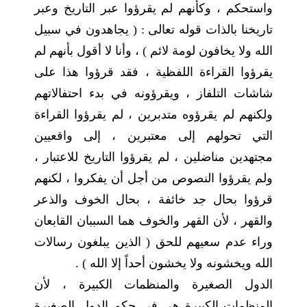
واستحكم ، وكأنهم لم يقرؤوا عبر التاريخ وعبر
تاريخنا بالذات قوله تعالى : ( يجاهدون في سبيل
الله ولا يخافون لومة لائم ) ، وأنا لا أقول بأنهم لم
يقرؤوا القراءة اللفظية ، فقد قرؤوا هذا على
شاشات التلفاز ، ويقرؤونه في بدء احتفالاتهم
ولكنهم لم يقرؤوه متدبرين ، لم يقرؤوا القراءة
التي تحولهم إلى معتبرين ، إلى واقعيين
مجتهدين مناضلين ، لم يقرؤوا التاريخ للاعتبار ،
ولم يقرؤوا النصوص من أجل أن يفكروا ، لكنهم
قرؤوا بحال جد خائفة ، بحال الخوف والذعر
والقهر ، لأن القهر والخوف هما السببان القابعان
وراء عدم سعيهم للحق ( الذين يبلغون رسالات
الله ويخشونه ولا يخشون أحداً إلا الله ) .
الدول الصغيرة والمنظمات الكبيرة ، لأن
المنظمات الكبيرة هي في حكم الدول الصغيرة