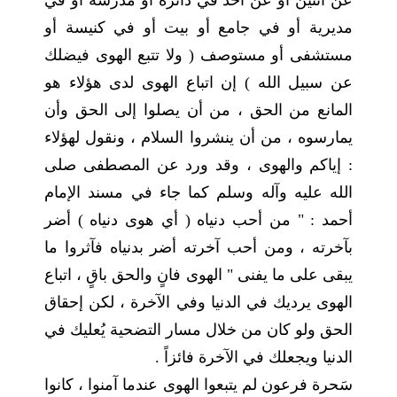
عن اثنين أو عن أحد في دائرة أو مدرسة أو في
مديرية أو في جامع أو بيت أو في كنيسة أو
مستشفى أو مستوصف ( ولا تتبع الهوى فيضلك
عن سبيل الله ) إن اتباع الهوى لدى هؤلاء هو
المانع من الحق ، من أن يصلوا إلى الحق وأن
يمارسوه ، من أن ينشروا السلام ، ونقول لهؤلاء
: إياكم والهوى ، وقد ورد عن المصطفى صلى
الله عليه وآله وسلم كما جاء في مسند الإمام
أحمد : " من أحب دنياه ( أي هوى دنياه ) أضر
بآخرته ، ومن أحب آخرته أضر بدنياه فآثروا ما
يبقى على ما يفنى " الهوى فانٍ والحق باقٍ ، اتباع
الهوى يرديك في الدنيا وفي الآخرة ، لكن إحقاق
الحق ولو كان من خلال مسار التضحية يُعليك في
الدنيا ويجعلك في الآخرة فائزاً .
سَحرة فرعون لم يتبعوا الهوى عندما آمنوا ، كانوا