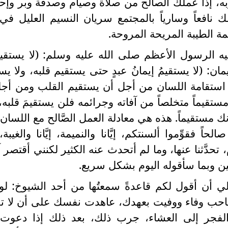
يوبه، إذاً عملك الصالح من صلاة وصيام وصدقة وبر وإ
نافعاً وسارياً بالمجتمع سريان النسيم العليل في 
ة الطيبة المريحة المروحة.
 فيه الرسول الأعظم صلى الله عليه وسلم: (لا يستقيمُ
ان: (لا يستقيمُ إيمانُ عبدٍ حتى يستقيم قلبه، ولا يس
ن استقامة اللسان من أجل أن يستقيم القلب ومن أج
ستقيماً متخلصاً من آفاته وجرائمه فلن يستقيمَ قلبه، 
 مستقيماً. هذه هي معادلة العمل الصَّالح مع اللسان، 
فقوِّموا ألسنتكم، إيَّانا والنميمة، إيَّانا والغيبة، إي
هام، تحدَّثنا عنها، وما لم أتحدث عنه الكثير لكنني أقتصر
تين وبما سأقوله اليوم بشكل سريع.
 أن أقول لكم قاعدةً سمعتُها من أحد الشيوخ: لو
احب وفاء ووفيت بعهدك، عاهدت نفسك على أن لا ت
لفجر إلى العشاء، جرب ذلك، بعد ذلك إذا دعوت ا