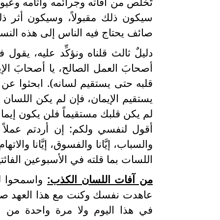
تَخلَّص من آفاته وجرائمه وآثامه وع
سيكون ذلك مقبولاً، وسيكون أثر ذلك 
صائف يحتاج فيه الناس إلى هذه النسم
دليلٌ ثالث قلناه ونؤكِّد عليه، يقول
أصحابَ العمل الصالح، يا أصحابَ الإيم
قلبه حتى يستقيم لسانه). ابحثوا ع
يستقيم الإيمان، فإن لم يكن اللسان م
لم يكن قلبك مستقيماً فلن يكون إيمانك
أقول لنفسي ولكم: إن أردتم عملاً صالحاً 
والسباب، إيَّانا والفسوق، إيَّانا والات
اللسات بما قلته في الأسبوعين الفائ
من آفات اللسان الكذب:
واسمحوا لي
عاهدت نفسك وكنت مع هذا العهد ص
في هذا اليوم ولا مرة واحدة من ا