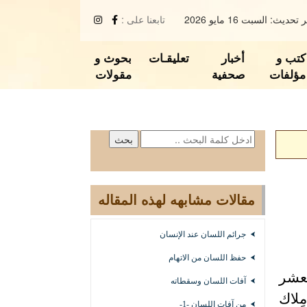
تحديث: السبت 16 مايو 2026
تابعنا على :
كتب و
أخبار
تعليقـات
بحوث و
مؤلفات
صحفية
مقولات
مقالات مشابهه لهذه المقاله
جرائم اللسان عند الإنسان
حفظ اللسان من الاتهام
لعشر
آفات اللسان وسقطاته
ِلاك
من آفات اللسان -1-