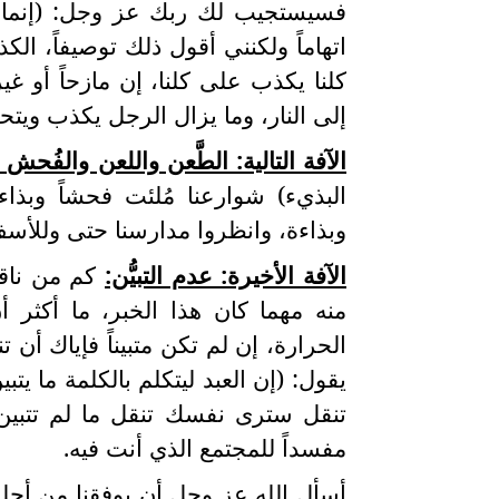
فسيستجيب لك ربك عز وجل: (إنما يفت
اتهاماً ولكنني أقول ذلك توصيفاً، ال
كلنا يكذب على كلنا، إن مازحاً أو غ
إلى النار، وما يزال الرجل يكذب ويتحرّ
الآفة التالية: الطَّعن واللعن والفُحش و
البذيء) شوارعنا مُلئت فحشاً وبذاءة
وبذاءة، وانظروا مدارسنا حتى وللأسف
الآفة الأخيرة: عدم التبيُّن:
كم من ناقلٍ
منه مهما كان هذا الخبر، ما أكثر أن
الحرارة، إن لم تكن متبيناً فإياك أن
يقول: (إن العبد ليتكلم بالكلمة ما يت
تنقل سترى نفسك تنقل ما لم تتبين، 
مفسداً للمجتمع الذي أنت فيه.
أسأل الله عز وجل أن يوفقنا من أجل