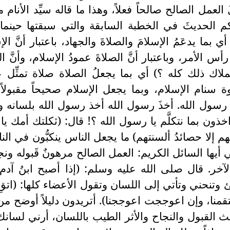
عمل الصالح صالحاً فعلاً، وهذا ما قاله سيِّد الأنام 
 الحديثَ في الخطبة السابقة والتي سبقتها حينما
 بما يدعَمُ الإسلامَ والصلاةَ والجهاد، باعتبار أنَّ الإ
الأمر، وباعتبار أنَّ الصلاةَ عمودُ الإسلام، وأنَّ ال
لاك ذلك كله ؟) أي بما يجعلُ الصلاة صلاة تمثِّل 
 سنام الإسلام، وبما يجعل الإسلام صحيحاً مقبولاً، 
 رسول الله. أخذَ رسول الله أخذ رسول الله بلسانه و
ؤاخذون بما نتكلَّم يا رسول الله ؟! قال: (ثكلتك أمك يا 
م إلا حصائدُ ألسنتهم) ما يجعل الناس ينكبُّون في النا
أيها السائل الكريم: العمل الصالح مرهونٌ قَبوله ونج
لآخر. قال صلى الله عليه وسلم: (إذا أصبح ابنُ آدم ف
ئ وتنحني وتأتي إلى اللسان وتقول الأعضاء كلها: (اتقِ 
ستقمنا، وإن اعوججت اعوججنا). أتريدون دليلاً أوضح من
 القبول والنجاح والأثر الطيب باللسان، أرني لسان