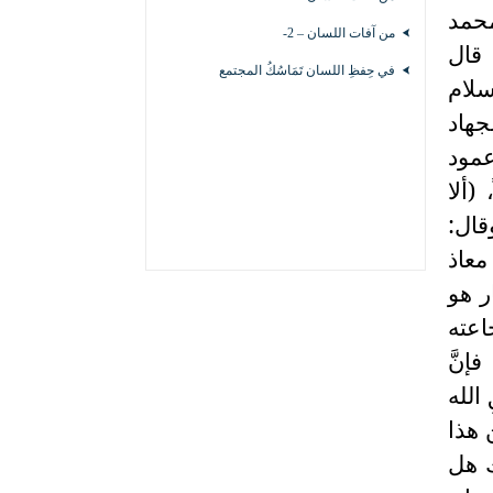
محمد
من آفات اللسان – 2-
 قال
في حِفظِ اللسان تَمَاسُكُ المجتمع
سلام
جهاد
عمود
(ألا
قال:
معاذ
ر هو
اعته
إنَّ
الله
 هذا
ك هل