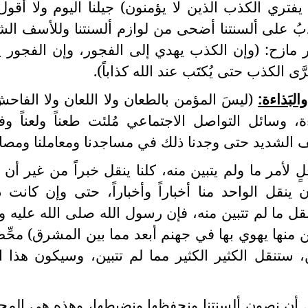
ري الكذب الذين لا يؤمنون) جيلنا اليوم ولا أقول
كذبُ على ألسنتنا أضحى من لوازم ألسنتنا وللأسف الش
ير مازح: (وإن الكذب يهدي إلى الفجور، وإن الفجور 
َى الكذب حتى يُكتَب عند الله كذاباً).
البَذاءة:
(ليسَ المؤمن بالطعان ولا اللعان ولا الفاحش
، وسائل التواصل الاجتماعي مُلئت طعناً ولعناً وف
 الشديد حتى وجدنا ذلك في مساجدنا ومعاملنا ومصانع
 لأمر ما ولم يتبين منه، كلنا ينقل خبراً من غير أن ي
 ينقل الواحد منا أخباراً وأخباراً، حتى وإن كانت 
 تنقل ما لم تتبين منه، فإن رسول الله صلى الله عليه 
بين منها يهوي بها في جهنم أبعد مما بين المشرق) محِّ
ستنقل الكثير الكثير مما لم تتبين، وسيكون هذا ا
 أن نصون ألسنتنا ونحفظها ونضبطها، وهذه هي المج