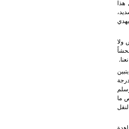
 هذا
ديد،
يهدي
 ولا
حشاً
نا.
تبين
درجة
وسلم
ص ما
لنقل
اهدة