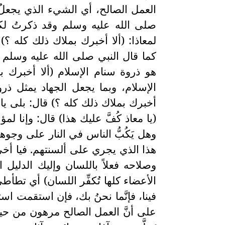
العمل الصالح، أي الشيء الذي يجعلُ ال
صلى الله عليه وسلم وقد ذكرتُ لكم
لمعاذا: (ألا أخبرك بملاك ذلك كله ؟) أي
كما قال النبي صلى الله عليه وسلم رأس 
هو ذروة سنام الإسلام (ألا أخبرك بم
الإسلام، وبما يجعل الجهاد يمثل ذروة
أخبرك بملاك ذلك كله ؟) قال: بلى يا
(يا معاذ كُفَّ عليك هذا) قال: وإنا لم
وهل يَكُبُّ الناس في النار على وجوهه
هذا الذي يجري على ألسنتهم. فيا أخي 
وصلاحه فعلاً باللسان وإليك الدليل ا
الأعضاء كلها تُكفِّر اللسان) أي تطأط
فينا، فإنَّما نحنُ بك، فإن استقمت ا
على أنَّ العمل الصالح مرهون من حيث