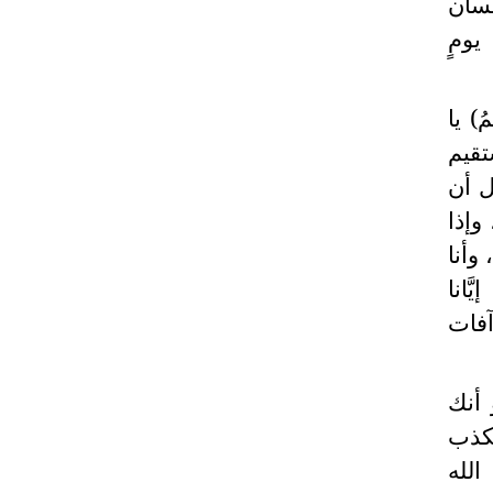
حسان
يومٍ
) يا
تقيم
ل أن
وإذا
وأنا
َّانا
 آفات
 أنك
كذب
لله