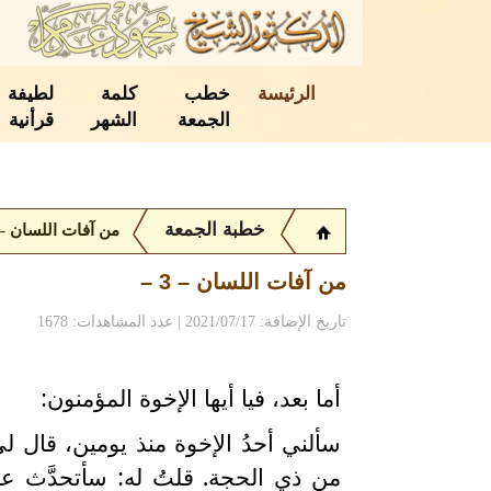
الرئيسة
خطب
كلمة
لطيفة
الجمعة
الشهر
قرأنية
خطبة الجمعة
من آفات اللسان – 3 
من آفات اللسان – 3 –
تاريخ الإضافة: 2021/07/17 | عدد المشاهدات: 1678
أما بعد، فيا أيها الإخوة المؤمنون:
سألني أحدُ الإخوة منذ يومين، قال ل
من ذي الحجة. قلتُ له: سأتحدَّث عن 