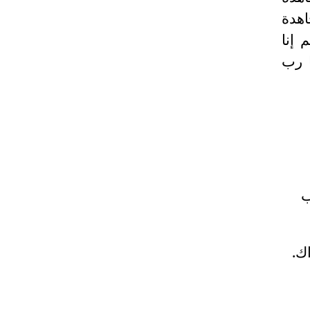
اهدة
 إنا
ا رب
ب
ك.