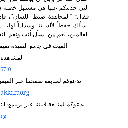
التي حدثتكم عنها في مستهل خطبة س
فقال: "المجاهدة ضبط اللسان"، فإذ
نسألك حفظاً لألسنتنا وسداداً لها، ن
العالمين، نعم من يسأل أنت ونعم النص
ألقيت في جامع السيدة نفيسة علي
لمشاهدة ف
G67f0
ندعوكم لمتابعة صفحتنا عبر الفي
/akkamorg
ندعوكم لمتابعة قناتنا عبر برنامج 
org