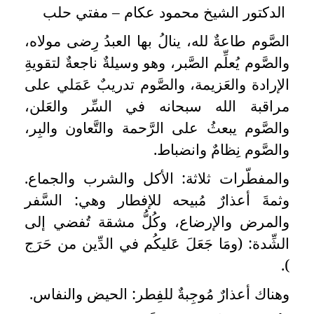
الدكتور الشيخ محمود عكام – مفتي حلب
الصَّوم طاعةٌ لله، ينالُ بها العبدُ رِضى مولاه،
والصَّوم يُعلِّم الصَّبر، وهو وسيلةٌ ناجعةٌ لتقويةِ
الإرادة والعَزيمة، والصَّوم تدريبٌ عَمَلي على
مراقبة الله سبحانه في السِّر والعَلن،
والصَّوم يبعثُ على الرَّحمة والتَّعاون والبِر،
والصَّوم نِظامٌ وانضباط.
والمفطّرات ثلاثة: الأكل والشرب والجماع.
وثمةَ أعذارٌ مُبيحه للإفطار وهي: السَّفر
والمرض والإرضاع، وكُلُّ مشقة تُفضي إلى
الشِّدة: (ومَا جَعَلَ عَليكُم في الدِّين من حَرَج
).
وهناك أعذارٌ مُوجِبةٌ للفِطر: الحيض والنفاس.