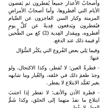
وأصحابُ الأعذار جميعاً يُفطرون ثم يَقضون
الأيام التي أفطروها، وأما أصحابُ الأمراضِ
المزمنة وكبار السن العاجزون عن الصِّيام
فيُفطرون ويَدفعون فِديةً عن كلِّ يومٍ
أفطروه، ومِقدار الفِدية (2) كغ من الطَّحين
أو قيمة ذلك عند الدفع.
وفيما يَلي بعض الفُروع التي يكثُر السُّؤال
عنها:
- قطرةُ العين: لا تُفطر، وكذا الاكتحال، ولو
وجدَ طعمَ ذلك في حَلقه، والغُبار وما شابهه
بغير تَعَمُّد الابتلاع لا يفطر
.
- قطرة الأذن والأنف: لا تفطر إذا اجتنبَ
ابتلاع ما نفذَ منهما إلى الحلق، وكذا شَمُّ
العطر لا يفُطر.