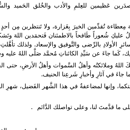
ا مَصدَرين عَظيمين للعِلمِ والأدب والخُلق الحَميد والسّ
 مِعطاءة تُقدِّمين الخيرَ بِغَزارة، ولا تَنتظرين مِن أحدٍ أ
ُ عليكِ شُعوراً طَافحاً بالاطمئنان فَتحمَدين اللهَ وتَشك
سائرِ الأولادِ بالرِّضى والتَّوفيق والإسعاد. ولذلك تأهَّلتِ 
 كَما جاءَ عن سَيِّدِ الكائناتِ مُحمَّد صَلَّى اللهُ عليه وسَ
ليكَ اللهُ وملائكتُه وأهلُ السَّموات وأهلُ الأرضِ، حتى ا
 جاءَ في آثارِ وأخبارِ شَرعِنا الحنيف.
َثوبتكما، وإنها لمضاعفةٌ في هذا الشَّهر الفَضيل، شهرِ الص
 ما قدَّمتَ لنا، وعلى تواصلك الدَّائم
.