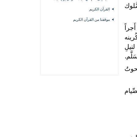
ُلوك
القرآن الكريم
موقفنا من القرآن الكريم
َجراً
ُرينه
لنيلِ
لَّم.
لحوتُ
ِّيام