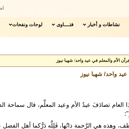
آخر 
نشاطات و أخبار
فتــــاوى
لوحات ونفحات
آن الأم والمعلم في عيد واحد/ شهبا نيوز
يد واحد/ شهبا نيوز
عام تصادَفَ عيدُ الأم وعيد المعلِّم، قال سماحة الد
:
اللطف، وهذه هي الرَّحمة ذاتُها، فَلِلَّه دَرُّكما أهل الفضل ع