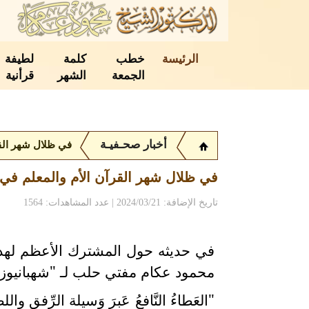
الرئيسة
خطب
كلمة
لطيفة
الجمعة
الشهر
قرأنية
أخبار صحـفيـة
في ظلال شهر القر
في ظلال شهر القرآن الأم والمعلم في ع
تاريخ الإضافة: 2024/03/21 | عدد المشاهدات: 1564
في حديثه حول المشترك الأعظم لهذا ال
محمود عكام مفتي حلب لـ "شهبانيوز"
"العَطاءُ النَّافعُ عَبرَ وَسيلة الرِّفق و