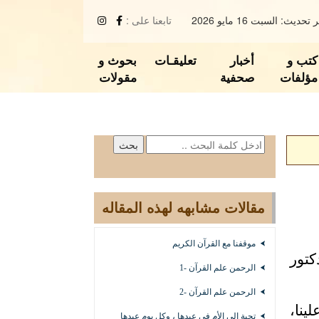
تحديث: السبت 16 مايو 2026
تابعنا على :
كتب و
أخبار
تعليقـات
بحوث و
مؤلفات
صحفية
مقولات
مقالات مشابهه لهذه المقاله
موقفنا مع القرآن الكريم
كتور
الرحمن علم القرآن -1
الرحمن علم القرآن -2
لينا،
تحية إلى الأم في عيدها ، وكل يوم عيدها