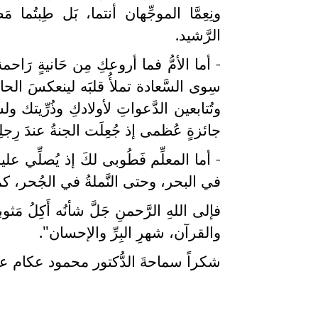
ونِعِمَّا الموجِّهان أنتما، بَل طِبتُم
الرَّشيد.
- أما الأمُّ فما أروعكِ مِن حَانيةٍ رَاحمة
سِوى السَّعادة تملأُ قلبَه لينعكسَ الحال
وتُتابعين الدَّعواتِ لأولادكِ وذُرِّيتك ول
جائزةٍ عُظمى إذ جُعِلَت الجنةُ عندَ رِجلِك،
- أما المعلِّم فَطُوبى لكَ إذ يُصلِّي ع
في البحر، وحتى النَّملةُ في الجُحر، كما
فإلى اللهِ الرَّحمنِ جَلَّ شأنُه أَكِلُ م
والقرآن، شهرِ البِرِّ والإحسان".
شكراً سماحةَ الدُّكتور محمود عكام على