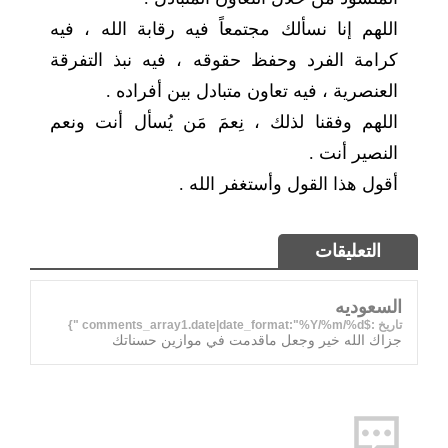
اللهم إنا نسألك مجتمعاً فيه رقابة الله ، فيه
كرامة الفرد وحفظ حقوقه ، فيه نبذ التفرقة
العنصرية ، فيه تعاون متبادل بين أفراده .
اللهم وفقنا لذلك ، نِعمَ مَن يُسأل أنت ونعم
النصير أنت .
أقول هذا القول وأستغفر الله .
التعليقات
السعوديه
تاريخ :$comments_array1.date|date_format:"%Y/%m/%d "}
جزاك الله خير وجعل ماقدمت في موازين حسناتك