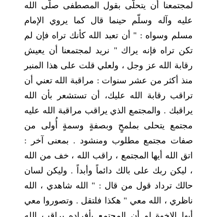
لمجتمعنا أن يتحلّى بقول المصطفى صلّى الله
عليه وآله وسلّم حينما قال كما يروي الإمام
مسلم وسواه : " أن تعبد الله كأنك تراه فإن لم
تكن تراه فإنه يراك " نريد لمجتمعنا أن يعيش
رقابة الله عز وجل ، ولعلي قلت على هذا المنبر
منذ أكثر من عشر سنوات : مراقبة الله تعني أن
تراقب رقابة الله عليك، أن تستشعر بأن الله
يراقبك . والمجتمع الذي يراقب مراقبة الله عليه
مجتمع يتحلى بملمحٍ وبصفةٍ وسمةٍ أُولى من
صفات مجتمع مطلوب ومنشود . بمعنى آخر :
اتق الله أيها المجتمع ، راقب الله ، خف من الله
، ليكن ربك على بالك دائماً وأبداً . وليكن لسان
حالك ترداد قول من قال : " الله شاهدي ، الله
ناظري ، الله معي " هكذا فلتقل . وتصوروا معي
أيها الإخوة لو أن المجتمع بأفراده يراقب الله