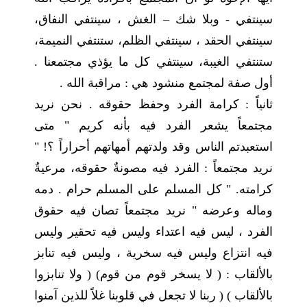
سينتفي - وبلا شك – الغش ، سينتفي النفاق،
سينتفي الحقد ، سينتفي الظلم، ستنتفي النميمة،
ستنتفي الغيبة، سينتفي كل ما يؤذي مجتمعنا .
أول صفة لمجتمع منشود هي : مراقبة الله .
ثانياً : كرامة الفرد وحفظ حقوقه . نحن نريد
مجتمعاً يشعر الفرد فيه بأنه كريم " متى
استعبدتم الناس وقد ولدتهم أمهاتهم أحراراً ؟! "
نريد مجتمعاً : الفرد فيه مصونةٌ حقوقه، مرعيةٌ
كرامته. " كل المسلم على المسلم حرام . دمه
وماله وعرضه " نريد مجتمعاً تصان فيه حقوق
الفرد ، ليس فيه اعتداء وليس فيه تحقير وليس
فيه انتزاع وليس فيه سخرية ، وليس فيه تنابز
بالألقاب : ( لا يسخر قوم من قوم) ( ولا تنابزوا
بالألقاب ) ( ربنا لا تجعل في قلوبنا غلاً للذين آمنوا