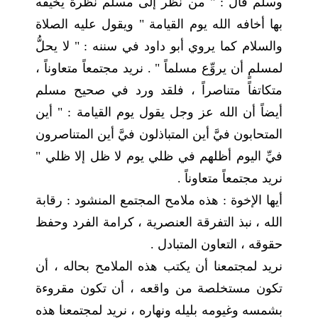
وسلّم قال : " من نظر إلى مسلم نظرةً يخيفه
بها أخافه الله يوم القيامة " ويقول عليه الصلاة
والسلام كما يروي أبو داود في سننه : " لا يحلُّ
لمسلمٍ أن يروِّع مسلماً " . نريد مجتمعاً متعاوناً ،
متكاتفاً متناصراً ، فلقد ورد في صحيح مسلم
أيضاً أن الله عز وجل يقول يوم القيامة : " أين
المتحابون فيَّ أين المتباذلون فيَّ أين المتناصرون
فيِّ اليوم أظلهم في ظلي يوم لا ظل إلا ظلي "
نريد مجتمعاً متعاوناً .
أيها الإخوة : هذه ملامح المجتمع المنشود : رقابة
الله ، نبذ التفرقة العنصرية ، كرامة الفرد وحفظ
حقوقه ، التعاون المتبادل .
نريد لمجتمعنا أن يكتب هذه الملامح بحاله ، أن
تكون مستخلصة من واقعه ، أن تكون مقروءة
بشمسه وغيومه بليله ونهاره ، نريد لمجتمعنا هذه