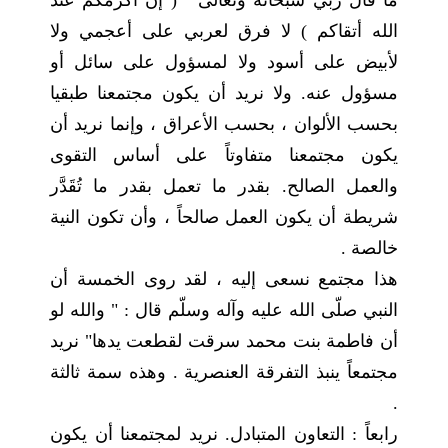
ما قال ربي سبحانه وتعالى " ( إن أكرمكم عند
الله أتقاكم ) لا فرق لعربي على أعجمي ولا
لأبيض على أسود ولا لمسؤول على سائل أو
مسؤول عنه. ولا نريد أن يكون مجتمعنا طبقيا
بحسب الألوان ، بحسب الأعراق ، وإنما نريد أن
يكون مجتمعنا متفاوتاً على أساس التقوى
والعمل الصالح. بقدر ما تعمل بقدر ما تُقَدَّر
شريطة أن يكون العمل صالحاً ، وأن تكون النية
خالصة .
هذا مجتمع نسعى إليه ، لقد روى الخمسة أن
النبي صلّى الله عليه وآله وسلّم قال : " والله لو
أن فاطمة بنت محمد سرقت لقطعت يدها" نريد
مجتمعاً ينبذ التفرقة العنصرية . وهذه سمة ثالثة
.
رابعاً : التعاون المتبادل. نريد لمجتمعنا أن يكون