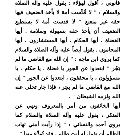
قانوني ، أقول لهؤلاء : يقول عليه وآله الصلاة
والسلام : " لا قُدِّست أمة لا يأخذ الضعيف فيها
حقه غير متعتع " لا قدست أمة لا يستطيع
الضعيف أن يأخذ حقه بسهولة وسلامة . أيها
القضاة ، أيها الحكام ، أيها المستشارون ، أيها
المحامون . يقول أيضاً عليه وآله الصلاة والسلام
كما يروي ابن ماجه : " إن الله مع القاضي ما لم
يَجُر " ابتعدوا عن الجور يا قضاة ، يا حكام ، يا
مسؤولون ، يا محققون ، ابتعدوا عن الجور " إن
الله مع القاضي ما لم يجر ، فإذا جار تخلى عنه
الله ولزمه الشيطان " .
أيها الخائفون من أمر بالمعروف ونهي عن
المنكر ، يقول عليه وآله الصلاة والسلام كما
يروي أحمد والنسائي : " إذا رأيت أمتي تهاب
الظالم أن تقول له أنت ظالم ، فقد تُودِّع منها " .