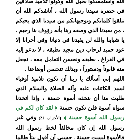
الله واستمسكوا بحبل الله وكونوا تلاميذ صادقين
في حضرة سيدنا رسول الله ، أناشدكم الله أن
تتلقوا كلماتكم وتوجيهاتكم من سيدنا الذي يحبكم
، من سيدنا الذي وصفه ربنا بأنه رؤوف بنا رحيم .
يا شبابنا والله لن يفيدنا في دنيانا وفي أخرانا إلا
عود حميد لرحاب دين مجيد نطبقه ، لا ندعو إليه
في الفراغ ، نطبقه ونحسن التعامل معه ، نجعل
منه قانوناً ودستوراً ، وبذلك تتحسن أوضاعنا .
اللهم إني أسألك يا ربنا أن نكون تلاميذ أوفياء
لسيد الكائنات عليه وآله الصلاة والسلام الذي
طلبت منا أن نتخذه أسوة حسنة ، وإذا اتخذنا
سواه أسوة فلن تكون حسنة
﴿ لقد كان لكم في
رسول الله أسوة حسنة ﴾
وفي غير
(الأحزاب 21)
رسول الله إن كان مخالفاً لخط رسول الله
فالأسوة ليست حسنة . حسبي أن أقول بيتاً طالما