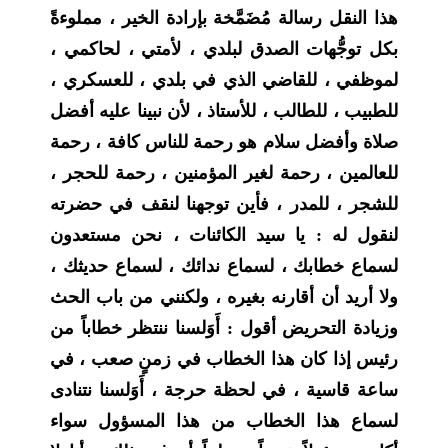
هذا النقل رسالة مُضَمَّخة بإرادة الخير ، مملوءةً
بكل توجُّهات الصدق لبلدي ، لأمتي ، لحاكمي ،
لموظفي ، للقاضي الذي في بلدي ، للعسكري ،
للطبيب ، للطالب ، للأستاذ ، لأن نبينا عليه أفضل
صلاة وأفضل سلام هو رحمة للناس كافة ، رحمة
للعالمين ، رحمة لغير المؤمنين ، رحمة للحجر ،
للشجر ، للمدر ، فأين توجهنا لنقف في حضرته
لنقول له : يا سيد الكائنات ، نحن مستعدون
لسماع خطابك ، لسماع ندائك ، لسماع حديثك ،
ولا أريد أن أقارنه بغيره ، ولكنني من باب الحث
وزيادة التحريض أقول : أَوَلسنا ننتظر خطاباً من
رئيس إذا كان هذا الخطاب في زمنٍ صعب ، في
ساعة قاسية ، في لحظة حرجة ، أَوَلسنا نتنادى
لسماع هذا الخطاب من هذا المسؤول سواء