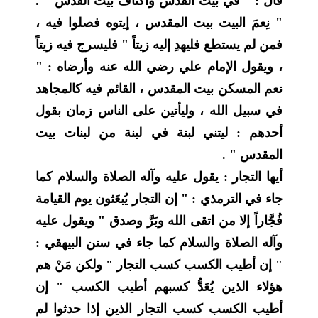
قال : " في بيت القدس وأكناف بيت القدس " .
" نِعمَ البيت بيت المقدس ، إيتوه فصلوا فيه ،
فمن لم يستطع فليهدِ إليه زيتاً " فليسرج فيه زيتاً
، ويقول الإمام علي رضي الله عنه وأرضاه : "
نعم المسكن بيت المقدس ، القائم فيه كالمجاهد
في سبيل الله ، وليأتين على الناس زمان بقول
أحدهم : ليتني لبنة في لبنة من لبنات بيت
المقدس " .
أيها التجار : يقول عليه وآله الصلاة والسلام كما
جاء في الترمذي : " إن التجار يُبعَثون يوم القيامة
فُجَّاراً إلا من اتقى الله وبَرَّ وصدق " ويقول عليه
وآله الصلاة والسلام كما جاء في سنن البيهقي :
" إن أطيب الكسب كسب التجار " ولكن مَنْ هم
هؤلاء الذين يُعَدُّ كسبهم أطيب الكسب " إن
أطيب الكسب كسب التجار الذين إذا حدثوا لم