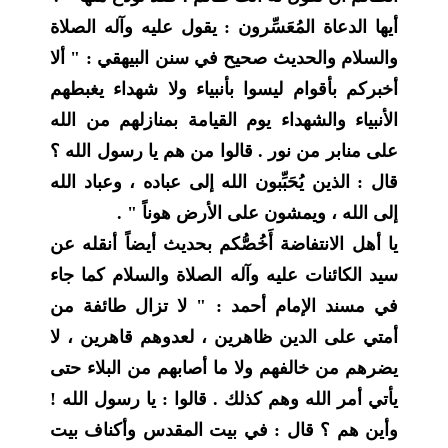
أيها الدعاة المُعَسِّرون : يقول عليه وآله الصلاة
والسلام والحديث صحيح في سنن البيهقي : " ألا
أخبركم بأقوام ليسوا بأنبياء ولا شهداء يغبطهم
الأنبياء والشهداء يوم القيامة بمنازلهم من الله
على منابر من نور . قالوا من هم يا رسول الله ؟
قال : الذين يُحَبِّبون الله إلى عباده ، وعباد الله
إلى الله ، ويمشون على الأرض هوناً " .
يا أهل الانتفاضة أَخُصُّكم بحديث أيضاً أنقله عن
سيد الكائنات عليه وآله الصلاة والسلام كما جاء
في مسند الإمام أحمد : " لا تزال طائفة من
أمتي على الدين ظاهرين ، لعدوهم قاهرين ، لا
يضرهم من خالفهم ولا ما أصابهم من البلاء حتى
يأتي أمر الله وهم كذلك . قالوا : يا رسول الله !
وأين هم ؟ قال : في بيت المقدس وأكناف بيت