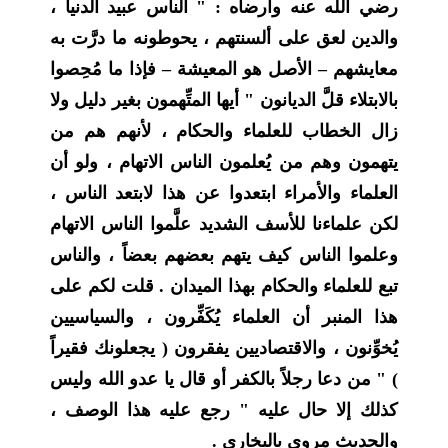
رضي الله عنه وأرضاه : " الناس عبيد الدنيا ،
والدين لعق على ألسنتهم ، يحوطونه ما درَّت به
معايشهم – الأصل هو المعيشة – فإذا ما مُحِصوا
بالابتلاء قلَّ الديانون " أيها المتِّهمون بغير دليل ولا
زال الخطاب للعلماء والحكام ، لأنهم هم من
يتهمون وهم من يُعلمون الناس الاتهام ، ولو أن
العلماء والأمراء ابتعدوا عن هذا لابتعد الناس ،
لكن علماءنا للأسف الشديد علَّموا الناس الاتهام
وعلموا الناس كيف يتهم بعضهم بعضاً ، والناس
تبع للعلماء والحكام بهذا الميدان . قلت لكم على
هذا المنبر أن العلماء يُكَفِّرون ، والسياسيين
يُخوِّنون ، والاقتصاديين يفقرون ( يجعلونك فقيراً
) " من دعا رجلاً بالكفر أو قال يا عدو الله وليس
كذلك إلا حال عليه " رجع عليه هذا الوصف ،
والحديث مروي بالبخاري .