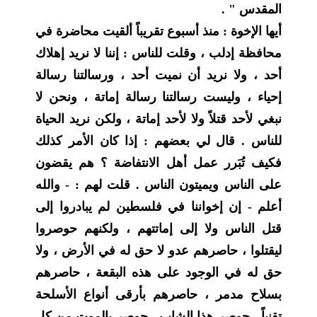
المقدس " .
أيها الإخوة : منذ أسبوع تقريباً ألقيت محاضرة في
محافظة إدلب ، وقلت للناس : إننا لا نريد إهلاك
أحد ، ولا نريد أن نميت أحد ، ورسالتنا رسالة
إحياء ، وليست رسالتنا رسالة إماتة ، ونحن لا
نبغي لأحد قتلاً ولا لأحد إماتة ، ولكن نريد الحياة
للناس . قال لي بعضهم : إذا كان الأمر كذلك
فكيف تُبَرر عمل أهل الانتفاضة ؟ هم يقضون
على الناس ويميتون الناس . قلت لهم : - والله
أعلم - إن إخواننا في فلسطين لم يبادروا إلى
قتل الناس ولا إلى إماتتهم ، ولكنهم حوصروا
ليقتلوا ، حاصرهم عدو لا حق له في الأرض ، ولا
حق له في الوجود على هذه البقعة ، حاصرهم
بسلاح مدمر ، حاصرهم بأرقى أنواع الأسلحة
تقنياً ، حوصر هذا الشاب ، حوصر بالموت من كل