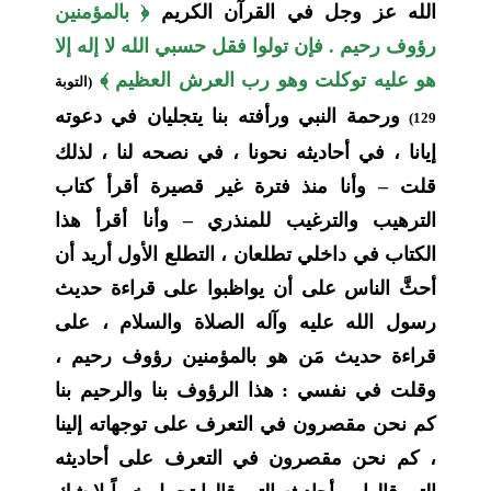
الله عز وجل في القرآن الكريم
﴿ بالمؤمنين
رؤوف رحيم . فإن تولوا فقل حسبي الله لا إله إلا
هو عليه توكلت وهو رب العرش العظيم ﴾
(التوبة
ورحمة النبي ورأفته بنا يتجليان في دعوته
129)
إيانا ، في أحاديثه نحونا ، في نصحه لنا ، لذلك
قلت – وأنا منذ فترة غير قصيرة أقرأ كتاب
الترهيب والترغيب للمنذري – وأنا أقرأ هذا
الكتاب في داخلي تطلعان ، التطلع الأول أريد أن
أحثَّ الناس على أن يواظبوا على قراءة حديث
رسول الله عليه وآله الصلاة والسلام ، على
قراءة حديث مَن هو بالمؤمنين رؤوف رحيم ،
وقلت في نفسي : هذا الرؤوف بنا والرحيم بنا
كم نحن مقصرون في التعرف على توجهاته إلينا
، كم نحن مقصرون في التعرف على أحاديثه