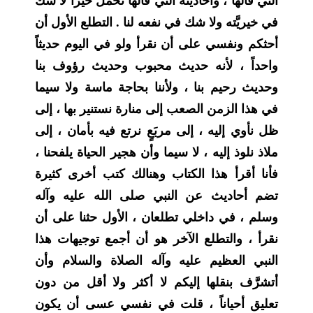
التي قالها ، وأحاديثه التي قالها تحمل خيراً لا شك
في خيريَّته ولا شك في نفعه لنا . التطلع الأول أن
أحثكم ونفسي على أن نقرأ ولو في اليوم حديثاً
واحداً ، لأنه حديث محبوب وحديث رؤوف بنا
وحديث رحيم بنا ، ولأننا بحاجة ماسة ولا سيما
في هذا الزمن الصعب إلى منارة نستنير بها ، إلى
ظل نأوي إليه ، إلى مربَعٍ نرتع فيه بأمان ، إلى
ملاذ نلوذ إليه ، لا سيما وأن هجير الحياة يلفحنا ،
فأنا أقرأ هذا الكتاب وهنالك كتب أخرى كثيرة
تضم أحاديث عن النبي صلى الله عليه وآله
وسلم ، في داخلي تطلعان ، الأول حثنا على أن
نقرأ ، والتطلع الآخر هو أن أجمع توجيهات هذا
النبي العظيم عليه وآله الصلاة والسلام وأن
أتشرَّف بنقلها إليكم لا أكثر ولا أقل من دون
تعليق أحياناً ، قلت في نفسي عسى أن يكون