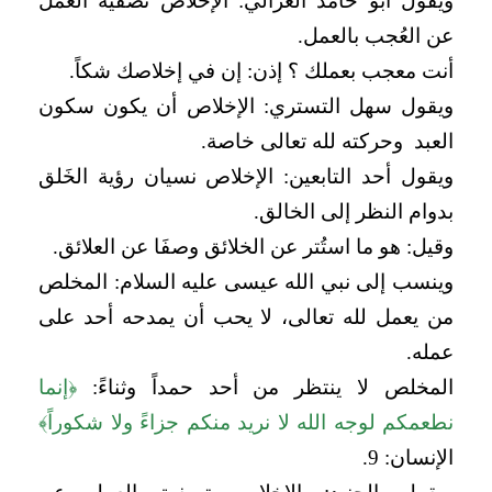
ويقول أبو حامد الغزالي: الإخلاص تصفيةُ العمل
عن العُجب بالعمل.
أنت معجب بعملك ؟ إذن: إن في إخلاصك شكاً.
ويقول سهل التستري: الإخلاص أن يكون سكون
العبد وحركته لله تعالى خاصة.
ويقول أحد التابعين: الإخلاص نسيان رؤية الخَلق
بدوام النظر إلى الخالق.
وقيل: هو ما استُتر عن الخلائق وصفَا عن العلائق.
وينسب إلى نبي الله عيسى عليه السلام: المخلص
من يعمل لله تعالى، لا يحب أن يمدحه أحد على
عمله.
المخلص لا ينتظر من أحد حمداً وثناءً:
﴿إنما
نطعمكم لوجه الله لا نريد منكم جزاءً ولا شكوراً﴾
الإنسان: 9.