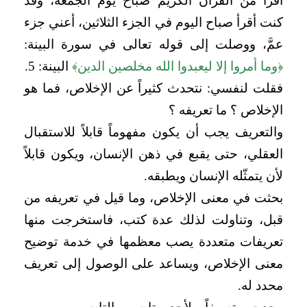
أقرأ من القرآن الكريم صباح يوم الجمعة، وقد
كنت أقرأ صباح اليوم في الجزء الثلاثين، أعني جزء
عمَّ، ووصلت إلى قوله تعالى في سورة البينة:
﴿وما أمروا إلا ليعبدوا الله مخلصين الدين﴾
البينة: 5.
فقلت لنفسي: نتحدث كثيراً عن الإخلاص، فما هو
الإخلاص ؟ ما تعريفه ؟
والتعريف يجب أن يكون مفهوماً قابلاً للاستقبال
العقلي، حتى يقبع في ذهن الإنسان، ويكون قابلاً
لأن يتمثّله الإنسان ويطبقه.
بحثت في معنى الإخلاص، وما قيل في تعريفه من
قبل، وتناولت لذلك عدة كتب، فاستخرجت منها
تعريفات متعددة يصب معظمها في خدمة توضيح
معنى الإخلاص، ويساعد على الوصول إلى تعريف
محدد له.