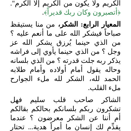
الكريم ولا يكون من الكريم إلا الكرم".
﴿أتصبرون وكان ربك قديراً﴾
.
المعيار الرابع: الشكر،
من منا يستيقظ
صباحاً فيشكر الله على ما أنعم عليه ؟
من الذي حينما يُرزق يشكر الله عز
وجل ؟ من الذي حينما يأوي إلى فراشه
يذكر ربه جلت قدرته ؟ من الذي بلسانه
وحاله يقول أمام أولاده وأمام طلابه
الحمد لله، الشكر لله ملء الجوارح
ملء القلب.
الشاكر صاحب قلب سليم فهل
تشكرون ربكم بلسانكم بحالكم بقالكم
أم أننا عن الشكر معرضون ؟ عندما
يقدِّم لك إنسان ما أمراً هدية... تحتار