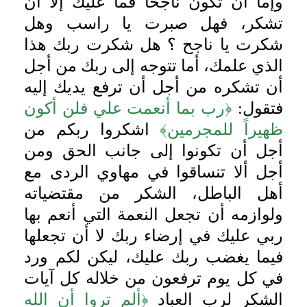
وإما أن تكون ناجحاً فما عليك إلا أن
تشكر، فهل صبرت يا راسب وهل
شكرت يا ناجح ؟ هل شكرت ربك هذا
الذي علمك، أما تتوجه إلى ربك من أجل
أن تشكره من أجل أن ترفع يديك إليه
فتقول:
﴿رب بما أنعمت علي فلن أكون
ظهيراً للمجرمين﴾
اشكروا ربكم من
أجل أن تكونوا إلى جانب الحق ومن
أجل ألا تنساقوا في مهاوي الردى مع
أهل الباطل، الشكر من مقتضياته
ولوازمه أن تجعل النعمة التي أنعم بها
ربي عليك في إرضاء ربك لا أن تجعلها
فيما يغضب ربك عليك، ليكن لكم ورد
في كل يوم ترفعون من خلاله كل آيات
الشكر لرب العباد
﴿ألم تروا أن الله