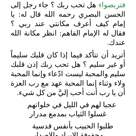
فتربصوا﴾
هل تحب ربك ؟ جاء رجل إلى
الحسن البصري رحمه الله قال له: يا
إمام كيف أعرف مكانتي عند ربي ؟
فقال له الإمام الفاهم: انظر مكانة الله
عندك.
أتريد أن تتأكد فيما إذا كان قلبك سليماً
أو غير سليم ؟ هل تحب ربك إذن قلبك
سليم والمحبة ليست ادّعاء وإنما المحبة
ولاء وثناء إنما المحبة عهد مع رب العزة
أن يا رب أنت أحب إليَّ من كل شيء.
عجبا لهم في الليل في خلواتهم
غسلوا الثياب بمدمع مدرار
طلبوا الحبيب بأنفس قدسية
محفوفة الإيراد والإصدار