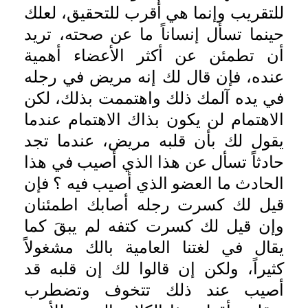
للتقريب وإنما هي أقرب للتحقيق، لعلك
حينما تسأل إنساناً ما عن صحته، تريد
أن تطمئن عن أكثر الأعضاء أهمية
عنده، فإن قال لك إنه مريض في رجله
في يده آلمك ذلك واهتممت بذلك، لكن
الاهتمام لن يكون بذاك الاهتمام عندما
يقول لك بأن قلبه مريض، عندما تجد
حادثاً تسأل عن هذا الذي أصيب في هذا
الحادث ما العضو الذي أصيب فيه ؟ فإن
قيل لك كسرت رجله أصابك اطمئنان
وإن قيل لك كسرت كتفه لم يبقَ كما
يقال في لغتنا العامية بالك مشغولاً
كثيراً، ولكن إن قالوا لك إن قلبه قد
أصيب عند ذلك تتخوف وتضطرب