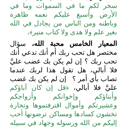
سخر لكم ما في السموات وما في
الأرض وأسبغ عليكم نعمه ظاهرة
وباطنه ومن الناس من يجادل في الله
بغير علم ولا هدى ولا كتاب منير﴾
.
المعيار الخامس محبة الله،
سؤال
مختصر هل تحب ربك أم أنك تدعي أنك
تحب ربك ؟ إن لم يكن بك غضب عليَّ
فلا أبالي، هل تقول هذا لربك عندما
تصاب بأي أمر ؟ إن لم يكن بك غضب
عليَّ فلا أبالي،
﴿قل إن كان آباؤكم
وأبناؤكم وإخوانكم وأزواجكم
وعشيرتكم وأموال اقترفتموها وتجارة
تخشون كسادها ومساكن ترضونها أحب
إليكم من الله ورسوله وجهاد في سبيله