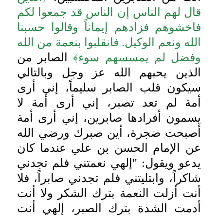
قال لهم الناس إن الناس قد جمعوا لكم
فاخشوهم فزادهم إيماناً وقالوا حسبنا
الله ونعم الوكيل. فانقلبوا بنعمة من الله
وفضل لم يمسسهم سوء﴾
الصابر من
الذين يحبهم الله عز وجل وبالتالي
سيكون قلب الصابر سليماً، إني أرى
أمة لم تعد تصبر، إني أرى أمة لا
يسمون أفرادها صابرين، إني أرى أمة
أصبحت ضجرة، أين صبرك ورضي الله
عن الإمام الحسن بن علي عندما كان
يدعو ويقول: "إلهي نعمتني فلم تجدني
شاكراً، وابتليتني فلم تجدني صابراً، فلا
أنت أزلت النعمة بترك الشكر ولا أنت
أدمت الشدة بترك الصبر، إلهي أنت