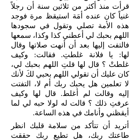
قرأت منذ أكثر من ثلاثين سنة أن رجلاً
غنياً كان عنده أمَة استيقظ مرة فوجد
هذه الأمة تصلي وتقول في سجودها
اللهم بحبك لي أعطني كذا وكذا، سمعها
فالتفت إليها بعد أن أنهت صلاتها وقال
لها: يا فلانة غلطتِ. فقالت: وكيف
غلطتْ ؟ قال لها قلتِ اللهم بحبك لي،
كان عليك أن تقولي اللهم بحبي لكَ لأنك
لا تعلمين هل يحبك ربك أم لا، التفتت
إليه وقالت لم أغلط. قال لها وكيف
عرفتِ ذلك ؟ قالت له لولا حبه لي لما
أيقظني وأنامك في هذه الساعة.
أتريد أن تتأكد من سلامة قلبك انظر
طاعتك ربك، هل تطيع ربك حققت