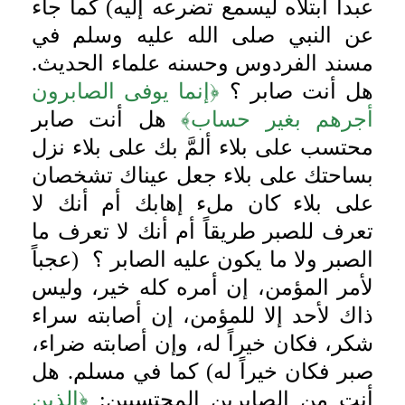
عبداً ابتلاه ليسمع تضرعه إليه) كما جاء
عن النبي صلى الله عليه وسلم في
مسند الفردوس وحسنه علماء الحديث.
هل أنت صابر ؟
﴿إنما يوفى الصابرون
أجرهم بغير حساب﴾
هل أنت صابر
محتسب على بلاء ألمَّ بك على بلاء نزل
بساحتك على بلاء جعل عيناك تشخصان
على بلاء كان ملء إهابك أم أنك لا
تعرف للصبر طريقاً أم أنك لا تعرف ما
الصبر ولا ما يكون عليه الصابر ؟ (عجباً
لأمر المؤمن، إن أمره كله خير، وليس
ذاك لأحد إلا للمؤمن، إن أصابته سراء
شكر، فكان خيراً له، وإن أصابته ضراء،
صبر فكان خيراً له) كما في مسلم. هل
أنت من الصابرين المحتسبين:
﴿الذين