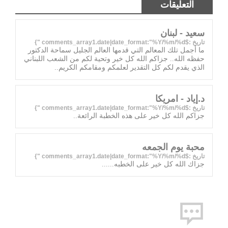
التعليقات
سعيد - لبنان
تاريخ :$comments_array1.date|date_format:"%Y/%m/%d "}
ما أجمل تلك المعالم التي قدمها العالم الجليل سماحة الدكتور
حفظه الله.. جزاكم الله كل خير وتحية لكم من الشعب اللبناني
الذي يقدم لكم كل التقدير لعلمكم ومقامكم الكريم..
د.إياد - امريكا
تاريخ :$comments_array1.date|date_format:"%Y/%m/%d "}
جزاكم الله كل خير على هذه الخطبة الرائعة..
محبة يوم الجمعه
تاريخ :$comments_array1.date|date_format:"%Y/%m/%d "}
جزاك الله كل خير على الخطبه......