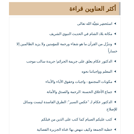
أكثر العناوين قراءة
استَحضِر مَعِيَّة الله تعالى
مكانة بلاد الشام في الحديث النبوي الشريف
وننزّل من القرآن ما هو شفاء ورحمة للمؤمنين ولا يزيد الظالمين إلا
خساراً
الدكتور عكام يعلق على جريمة الجرائم/ جريدة سالب موجب
المعلم وواجباتنا نحوه
مكونات المجتمع - واجبات وحقوق الآباء والأبناء
جماع الأخلاق الحسنة: الرحمة والصدق والأمانة
الدكتور عكام لـ "عكس السير": الطرق الفاسدة ليست وسائل
للإصلاح
كتب عليكم الصيام كما كتب على الذين من قبلكم
خطبة الجمعة وكيف ننهض بها/ قناة الجزيرة الفضائية