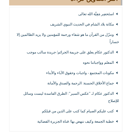
استَحضِر مَعِيَّة الله تعالى
مكانة بلاد الشام في الحديث النبوي الشريف
وننزّل من القرآن ما هو شفاء ورحمة للمؤمنين ولا يزيد الظالمين إلا
خساراً
الدكتور عكام يعلق على جريمة الجرائم/ جريدة سالب موجب
المعلم وواجباتنا نحوه
مكونات المجتمع - واجبات وحقوق الآباء والأبناء
جماع الأخلاق الحسنة: الرحمة والصدق والأمانة
الدكتور عكام لـ "عكس السير": الطرق الفاسدة ليست وسائل
للإصلاح
كتب عليكم الصيام كما كتب على الذين من قبلكم
خطبة الجمعة وكيف ننهض بها/ قناة الجزيرة الفضائية