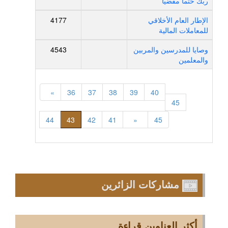
ربك حتماً مقضياً
الإطار العام الأخلاقي
4177
للمعاملات المالية
وصايا للمدرسين والمربين
4543
والمعلمين
»
36
37
38
39
40
45
44
43
42
41
«
45
مشاركات الزائرين
أكثر العناوين قراءة