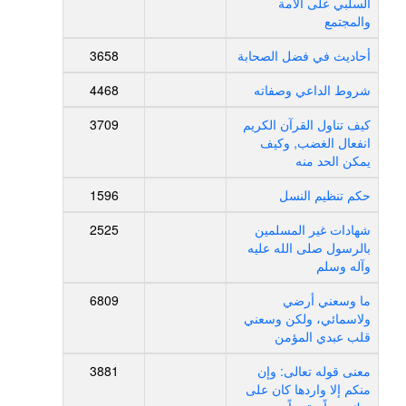
السلبي على الأمة
والمجتمع
أحاديث في فضل الصحابة
3658
شروط الداعي وصفاته
4468
كيف تناول القرآن الكريم
3709
انفعال الغضب, وكيف
يمكن الحد منه
حكم تنظيم النسل
1596
شهادات غير المسلمين
2525
بالرسول صلى الله عليه
وآله وسلم
ما وسعني أرضي
6809
ولاسمائي، ولكن وسعني
قلب عبدي المؤمن
معنى قوله تعالى: وإن
3881
منكم إلا واردها كان على